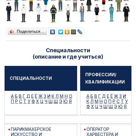
Поделиться…
Специальности
(описание и где учиться)
ПРОФЕССИИ/
СПЕЦИАЛЬНОСТИ
КВАЛИФИКАЦИИ
А
Б
В
Г
Д
Е
Ё
Ж
З
И
К
Л
М
Н
О
А
Б
В
Г
Д
Е
Ё
Ж
З
И
П
Р
С
Т
У
Ф
Х
Ц
Ч
Ш
Щ
Э
Ю
Я
К
Л
М
Н
О
П
Р
С
Т
У
Ф
Х
Ц
Ч
Ш
Щ
Э
Ю
Я
ПАРИКМАХЕРСКОЕ
ОПЕРАТОР
ИСКУССТВО И
ХАРВЕСТЕРА И