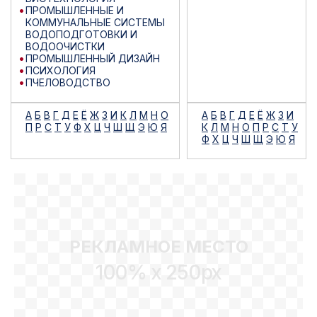
ПРОМЫШЛЕННЫЕ И
КОММУНАЛЬНЫЕ СИСТЕМЫ
ВОДОПОДГОТОВКИ И
ВОДООЧИСТКИ
ПРОМЫШЛЕННЫЙ ДИЗАЙН
ПСИХОЛОГИЯ
ПЧЕЛОВОДСТВО
А
Б
В
Г
Д
Е
Ё
Ж
З
И
К
Л
М
Н
О
А
Б
В
Г
Д
Е
Ё
Ж
З
И
П
Р
С
Т
У
Ф
Х
Ц
Ч
Ш
Щ
Э
Ю
Я
К
Л
М
Н
О
П
Р
С
Т
У
Ф
Х
Ц
Ч
Ш
Щ
Э
Ю
Я
РЕКЛАМНОЕ МЕСТО
100% x 250px