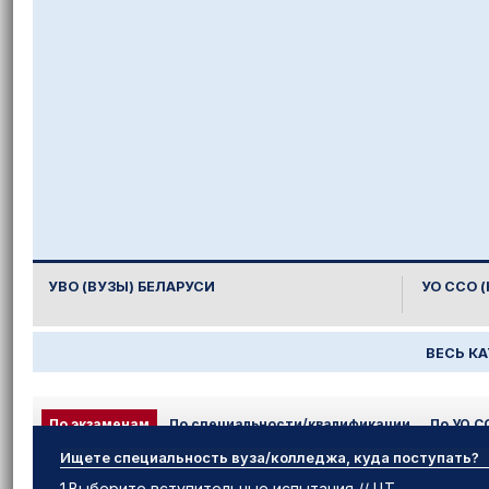
УВО (ВУЗЫ) БЕЛАРУСИ
УО ССО 
ВЕСЬ К
По экзаменам
По специальности/квалификации
По УО С
Ищете специальность вуза/колледжа, куда поступать?
1.Выберите вступительные испытания // ЦТ.