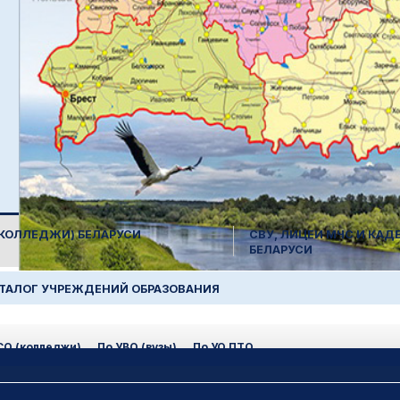
(КОЛЛЕДЖИ) БЕЛАРУСИ
СВУ, ЛИЦЕИ МЧС И КА
БЕЛАРУСИ
АТАЛОГ УЧРЕЖДЕНИЙ ОБРАЗОВАНИЯ
СО (колледжи)
По УВО (вузы)
По УО ПТО