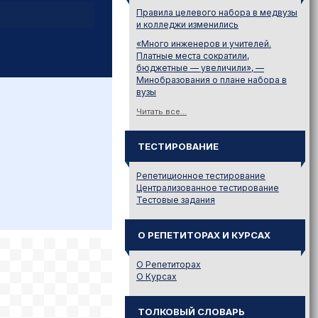
Правила целевого набора в медвузы
и колледжи изменились
«Много инженеров и учителей.
Платные места сократили,
бюджетные — увеличили», —
Минобразования о плане набора в
вузы
Читать все...
ТЕСТИРОВАНИЕ
Репетиционное тестирование
Централизованное тестирование
Тестовые задания
О РЕПЕТИТОРАХ И КУРСАХ
О Репетиторах
О Курсах
ТОЛКОВЫЙ СЛОВАРЬ