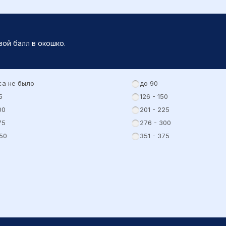
ой балл в окошко.
са не было
до 90
5
126 - 150
00
201 - 225
75
276 - 300
50
351 - 375