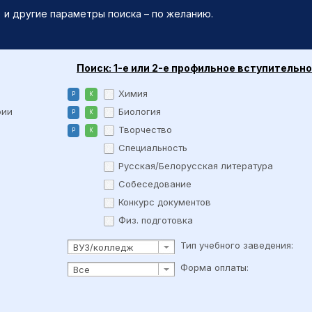
) и другие параметры поиска – по желанию.
Поиск: 1-е или 2-е профильное вступительн
Химия
Р
К
рии
Биология
Р
К
Творчество
Р
К
Специальность
Русская/Белорусская литература
Собеседование
Конкурс документов
Физ. подготовка
Тип учебного заведения:
ВУЗ/колледж
Форма оплаты:
Все