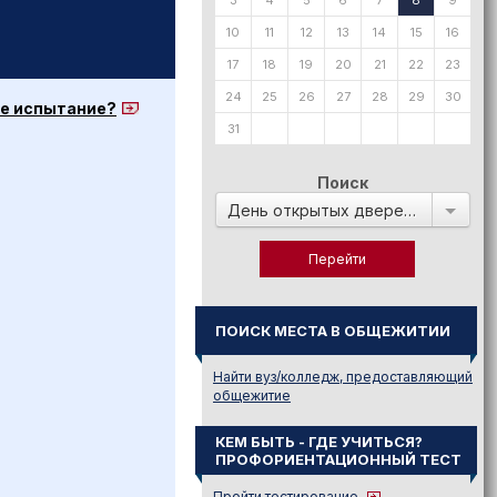
3
4
5
6
7
8
9
10
11
12
13
14
15
16
17
18
19
20
21
22
23
24
25
26
27
28
29
30
ое испытание?
31
Поиск
День открытых дверей в:
ПОИСК МЕСТА В ОБЩЕЖИТИИ
Найти вуз/колледж, предоставляющий
общежитие
КЕМ БЫТЬ - ГДЕ УЧИТЬСЯ?
ПРОФОРИЕНТАЦИОННЫЙ ТЕСТ
Пройти тестирование