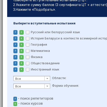
2.Укажите сумму баллов (3 сертификата ЦТ + аттестат
3.Нажмите «Подобрать».
Выберите вступительные испытания
Русский или белорусский язык
Р
К
История Беларуси в контексте всемирной исто
Р
К
География
Р
К
Математика
Р
К
Физика
Р
К
Обществоведение
Р
К
Иностранный язык
Р
К
Области:
Все
Форма обучения:
Все
- поиск репетиторов
Р
- поиск курсов
К