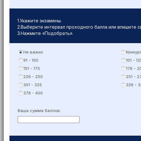
1.Укажите экзамены.
2.Выберите интервал проходного балла или впишите св
3.Нажмите «Подобрать».
Не важно
Конкур
91 - 100
101 - 12
151 - 175
176 - 2
226 - 250
251 - 2
301 - 325
326 - 3
376 - 400
Ваша сумма баллов: