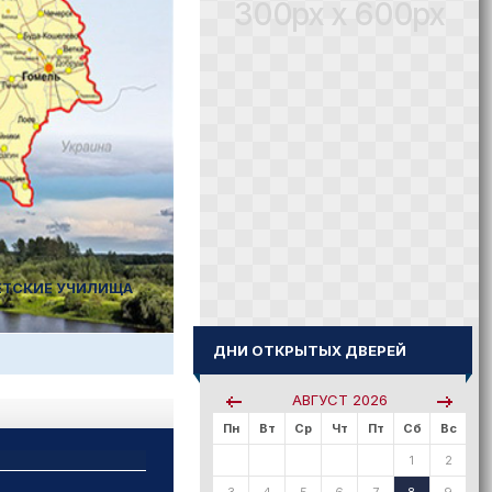
300px x 600px
ДЕТСКИЕ УЧИЛИЩА
ДНИ ОТКРЫТЫХ ДВЕРЕЙ
АВГУСТ
2026
Пн
Вт
Ср
Чт
Пт
Сб
Вс
1
2