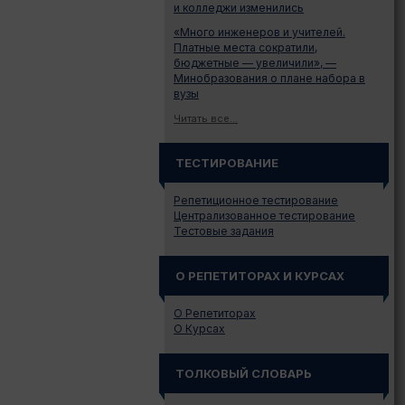
и колледжи изменились
«Много инженеров и учителей.
Платные места сократили,
бюджетные — увеличили», —
Минобразования о плане набора в
вузы
Читать все...
ТЕСТИРОВАНИЕ
Репетиционное тестирование
Централизованное тестирование
Тестовые задания
О РЕПЕТИТОРАХ И КУРСАХ
О Репетиторах
О Курсах
ТОЛКОВЫЙ СЛОВАРЬ