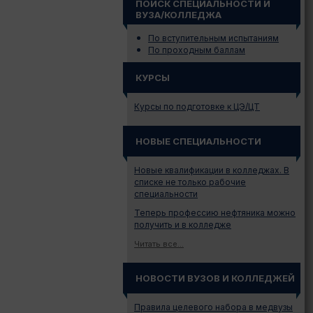
ПОИСК СПЕЦИАЛЬНОСТИ И
ВУЗА/КОЛЛЕДЖА
По вступительным испытаниям
По проходным баллам
КУРСЫ
Курсы по подготовке к ЦЭ/ЦТ
НОВЫЕ СПЕЦИАЛЬНОСТИ
Новые квалификации в колледжах. В
списке не только рабочие
специальности
Теперь профессию нефтяника можно
получить и в колледже
Читать все...
НОВОСТИ ВУЗОВ И КОЛЛЕДЖЕЙ
Правила целевого набора в медвузы