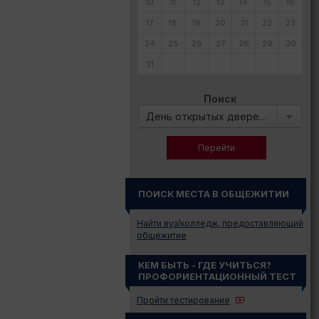
10
11
12
13
14
15
16
17
18
19
20
21
22
23
24
25
26
27
28
29
30
31
Поиск
День открытых дверей в:
ПОИСК МЕСТА В ОБЩЕЖИТИИ
Найти вуз/колледж, предоставляющий
общежитие
КЕМ БЫТЬ - ГДЕ УЧИТЬСЯ?
ПРОФОРИЕНТАЦИОННЫЙ ТЕСТ
Пройти тестирование