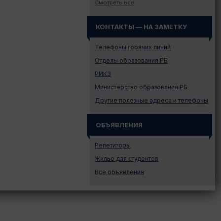
Смотреть все
Законодательство
Иностранному абитуриенту
КОНТАКТЫ — НА ЗАМЕТКУ
Куда поступать на твою
специальность?
Телефоны горячих линий
Куда поступать? — Это надо
Отделы образования РБ
знать!
РИКЗ
Новости образования и не
Министерство образования РБ
только
Другие полезные адреса и телефоны
Подготовительные курсы
Подготовка к ЦЭ и ЦТ.
Репетиторы
ОБЪЯВЛЕНИЯ
Поступление в вузы
Репетиторы
Поступление в колледжи
Жилье для студентов
Профориентация
Все объявления
Проходные баллы в вузах
Беларуси
Распределение
Репетиционное
тестирование (РТ)