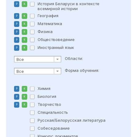
История Беларуси в контексте
Р
К
всемирной истории
География
Р
К
Математика
Р
К
Физика
Р
К
Обществоведение
Р
К
Иностранный язык
Р
К
Области:
Все
Форма обучения:
Все
Химия
Р
К
Биология
Р
К
Творчество
Р
К
Специальность
Русская/Белорусская литература
Собеседование
Конкурс документов