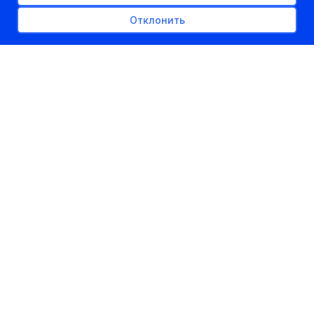
Отклонить
РЕКЛАМНОЕ МЕСТО
300px x auto