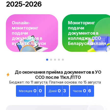
2025-2026
Онлайн-
Мониторинг
мониторинг
подачи
подачи
документов в
документов в
колледжи ССО
вузах Беларуси
Беларуси онлайн
До окончания приёма документов в УО
ССО после 11кл./ПТО
Бюджет: по 11 августа; Платная основа: по 15 августа
0
0
0
3
0
6
Месяцев
Дней
Часов