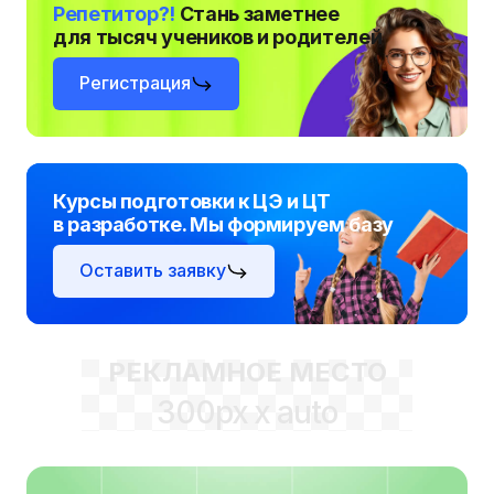
Репетитор?!
Стань заметнее
для тысяч учеников и родителей
Регистрация
Курсы подготовки к ЦЭ и ЦТ
в разработке. Мы формируем базу
Оставить заявку
РЕКЛАМНОЕ МЕСТО
300px x auto