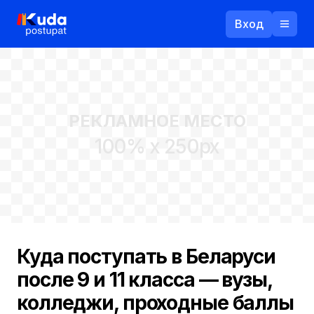
Вход
Назад
РЕКЛАМНОЕ МЕСТО
Логин
100% x 250px
Пароль
Ваш email
Забыли пароль?
Куда поступать в Беларуси
Войти
после 9 и 11 класса — вузы,
Прислать пароль
Регистрация
колледжи, проходные баллы