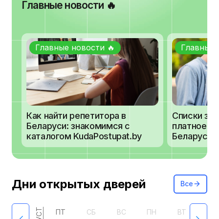
Главные новости 🔥
Главные новости 🔥
Главные 
Как найти репетитора в
Списки зач
Беларуси: знакомимся с
платное об
каталогом KudaPostupat.by
Беларуси 2
Дни открытых дверей
Все
ПТ
СБ
ВС
ПН
ВТ
СР