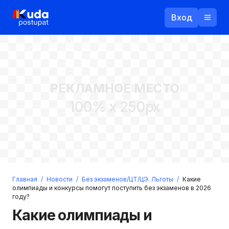
Вход
Назад
РЕКЛАМНОЕ МЕСТО
Логин
100% x 250px
Пароль
Ваш email
Забыли пароль?
Главная
/
Новости
/
Без экзаменов/ЦТ/ЦЭ. Льготы
/
Какие
Войти
олимпиады и конкурсы помогут поступить без экзаменов в 2026
году?
Прислать пароль
Регистрация
Какие олимпиады и