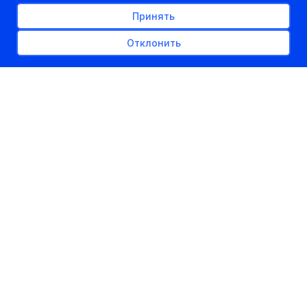
победители которых могут
Принять
поступать в 2024г. без
Отклонить
экзаменов
28.04.2024
kudapostupat.by
Шеф-редактор
Министерство образования Беларуси постановлением