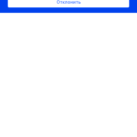
Отклонить
РЕКЛАМНОЕ МЕСТО
300px x auto