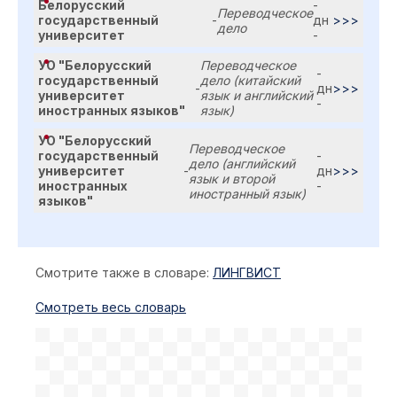
Белорусский
-
Переводческое
государственный
-
дн
>>>
дело
университет
-
УО "Белорусский
Переводческое
-
государственный
дело (китайский
-
дн
>>>
университет
язык и английский
-
иностранных языков"
язык)
УО "Белорусский
Переводческое
государственный
-
дело (английский
университет
-
дн
>>>
язык и второй
иностранных
-
иностранный язык)
языков"
Смотрите также в словаре:
ЛИНГВИСТ
Cмотреть весь словарь