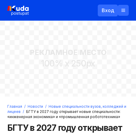
Вход
Назад
РЕКЛАМНОЕ МЕСТО
Логин
100% x 250px
Пароль
Ваш email
Забыли пароль?
Главная
/
Новости
/
Новые специальности вузов, колледжей и
Войти
лицеев
/
БГТУ в 2027 году открывает новые специальности:
«инженерная экономика» и «промышленная робототехника»
Прислать пароль
Регистрация
БГТУ в 2027 году открывает