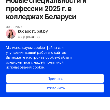
Новые специальности и
профессии 2025 г. в
колледжах Беларуси
30.03.2025
kudapostupat.by
Шеф-редактор
Мы используем cookie-файлы для
улучшения вашей работы с сайтом.
Вы можете
настроить cookie-файлы
и
ознакомиться с нашей
политикой
использования cookie
.
Принять
Отклонить