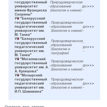
государственный
Природоведческое
-
университет
-
образование
дн.
>>>
имени Франциска
(биология и химия)
-
Скорины"
УО "Белорусский
государственный
Природоведческое
-
педагогический
-
образование
дн
>>>
университет им.
(Биология и химия)
-
М. Танка"
УО "Белорусский
Природоведческое
государственный
-
образование
педагогический
-
дн
>>>
(Биология и
университет им.
-
география)
М. Танка"
УО "Могилевский
Природоведческое
-
государственный
-
образование
дн
>>>
университет им. А.
(Биология и химия)
-
А. Кулешова"
УО "Мозырский
государственный
Природоведческое
-
педагогический
-
образование
дн
>>>
университет им.
(биология и химия)
-
И.П. Шамякина"
Cмотреть весь словарь