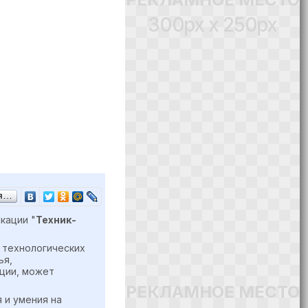
300px x 250px
ся…
кации "
Техник-
 технологических
ья,
кции, может
РЕКЛАМНОЕ МЕСТО
 и умения на