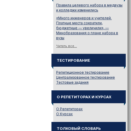
Правила целевого набора в медвузы
и колледжи изменились
«Много инженеров и учителей.
Платные места сократили,
бюджетные — увеличили», —
Минобразования о плане набора в
вузы
Читать все...
ТЕСТИРОВАНИЕ
Репетиционное тестирование
Централизованное тестирование
Тестовые задания
О РЕПЕТИТОРАХ И КУРСАХ
О Репетиторах
О Курсах
ТОЛКОВЫЙ СЛОВАРЬ