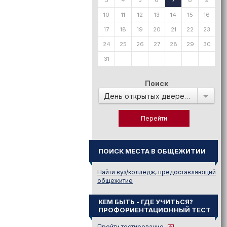
3
4
5
6
7
8
9
10
11
12
13
14
15
16
17
18
19
20
21
22
23
24
25
26
27
28
29
30
31
Поиск
День открытых дверей в:
ПОИСК МЕСТА В ОБЩЕЖИТИИ
Найти вуз/колледж, предоставляющий
общежитие
КЕМ БЫТЬ - ГДЕ УЧИТЬСЯ?
ПРОФОРИЕНТАЦИОННЫЙ ТЕСТ
Пройти тестирование