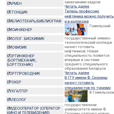
заказчиками кадров
БАРМЕН
Читать далее
Теперь профессию
БЕТОНЩИК
нефтяника можно получить
БИБЛИОТЕКАРЬ/БИБЛИОГРАФ
и в колледже
Гомельский
БИОИНЖЕНЕР
государственный химико-
БИОЛОГ. БИОХИМИК
технологический колледж
начнет готовить
БИОФИЗИК
нефтяников. Новая
специальность появится
БОРТИНЖЕНЕР
впервые в системе
(БОРТМЕХАНИК,
среднего специального
БОРТТЕХНИК)
образования Беларуси
Читать далее
БОРТПРОВОДНИК
В ГГУ имени Ф. Скорины
БРОКЕР
начнут готовить
специалистов по туризму
БУХГАЛТЕР
В Гомельско
ВАЛЕОЛОГ
государственном
ВИДЕООПЕРАТОР (ОПЕРАТОР
университете имени Ф.
КИНО И ТЕЛЕВИДЕНИЯ)
Скорины откроют новую