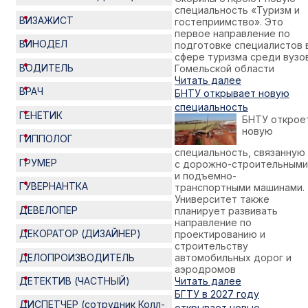
специальность «Туризм и
ВИЗАЖИСТ
гостеприимство». Это
первое направление по
ВИНОДЕЛ
подготовке специалистов 
сфере туризма среди вузо
ВОДИТЕЛЬ
Гомельской области
Читать далее
ВРАЧ
БНТУ открывает новую
специальность
ГЕНЕТИК
БНТУ открое
новую
ГИППОЛОГ
специальность, связанную
ГРУМЕР
с дорожно-строительными
и подъемно-
ГУВЕРНАНТКА
транспортными машинами.
Университет также
ДЕВЕЛОПЕР
планирует развивать
направление по
ДЕКОРАТОР (ДИЗАЙНЕР)
проектированию и
строительству
ДЕЛОПРОИЗВОДИТЕЛЬ
автомобильных дорог и
аэродромов
Читать далее
ДЕТЕКТИВ (ЧАСТНЫЙ)
БГТУ в 2027 году
ДИСПЕТЧЕР (сотрудник Колл-
открывает новые