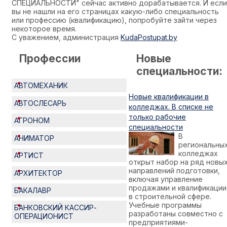
СПЕЦИАЛЬНОСТИ" сейчас активно дорабатывается. И если
вы не нашли на его страницах какую-либо специальность
или профессию (квалификацию), попробуйте зайти через
некоторое время.
С уважением, администрация
KudaPostupat.by
Профессии
Новые
специальности:
АВТОМЕХАНИК
Новые квалификации в
АВТОСЛЕСАРЬ
колледжах. В списке не
только рабочие
АГРОНОМ
специальности
В
АНИМАТОР
региональны
колледжах
АРТИСТ
открыт набор на ряд новы
направлений подготовки,
АРХИТЕКТОР
включая управление
продажами и квалификации
БАКАЛАВР
в строительной сфере.
Учебные программы
БАНКОВСКИЙ КАССИР-
разработаны совместно с
ОПЕРАЦИОНИСТ
предприятиями-