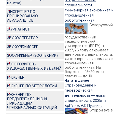
центра)
специальности:
«инженерная экономика» и
ДИСПЕТЧЕР ПО
«промышленная
БРОНИРОВАНИЮ
робототехника»
АВИАБИЛЕТОВ
Белорусский
ЖУРНАЛИСТ
государственный
ЗВУКООПЕРАТОР
технологический
университет (БГТУ) в
ЗВУКОРЕЖИССЕР
2027/28 году открывает
две новые специальности:
ЗООИНЖЕНЕР (ЗООТЕХНИК)
«инженерная экономика» и
«промышленная
ИЗГОТОВИТЕЛЬ
робототехника». На
ХУДОЖЕСТВЕННЫХ ИЗДЕЛИЙ
бюджет — 15–20 мест,
платно — до 10
ИНЖЕНЕР
Читать далее
Страноведение и
ИНЖЕНЕР ПО МЕТРОЛОГИИ
переводческая
ИНЖЕНЕР ПО
деятельность — новая
ПРЕДУПРЕЖДЕНИЮ И
специальность 2025г. в
ЛИКВИДАЦИИ
БрГУ им. А.С.Пушкина
ЧРЕЗВЫЧАЙНЫХ СИТУАЦИЙ
Второй вуз в