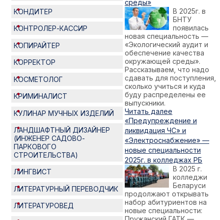
среды»
В 2025г. в
КОНДИТЕР
БНТУ
появилась
КОНТРОЛЕР-КАССИР
новая специальность —
«Экологический аудит и
КОПИРАЙТЕР
обеспечение качества
окружающей среды».
КОРРЕКТОР
Рассказываем, что надо
сдавать для поступления,
КОСМЕТОЛОГ
сколько учиться и куда
буду распределены ее
КРИМИНАЛИСТ
выпускники.
Читать далее
КУЛИНАР МУЧНЫХ ИЗДЕЛИЙ
«Предупреждение и
ЛАНДШАФТНЫЙ ДИЗАЙНЕР
ликвидация ЧС» и
(ИНЖЕНЕР САДОВО-
«Электроснабжение» —
ПАРКОВОГО
новые специальности
СТРОИТЕЛЬСТВА)
2025г. в колледжах РБ
В 2025 г.
ЛИНГВИСТ
колледжи
Беларуси
ЛИТЕРАТУРНЫЙ ПЕРЕВОДЧИК
продолжают открывать
набор абитуриентов на
ЛИТЕРАТУРОВЕД
новые специальности:
Пружанский ГАТК —