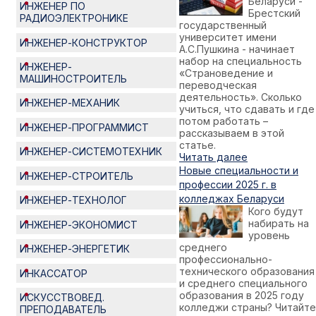
Беларуси -
ИНЖЕНЕР ПО
Брестский
РАДИОЭЛЕКТРОНИКЕ
государственный
университет имени
ИНЖЕНЕР-КОНСТРУКТОР
А.С.Пушкина - начинает
набор на специальность
ИНЖЕНЕР-
«Страноведение и
МАШИНОСТРОИТЕЛЬ
переводческая
деятельность». Сколько
ИНЖЕНЕР-МЕХАНИК
учиться, что сдавать и где
потом работать –
ИНЖЕНЕР-ПРОГРАММИСТ
рассказываем в этой
статье.
ИНЖЕНЕР-СИСТЕМОТЕХНИК
Читать далее
Новые специальности и
ИНЖЕНЕР-СТРОИТЕЛЬ
профессии 2025 г. в
колледжах Беларуси
ИНЖЕНЕР-ТЕХНОЛОГ
Кого будут
набирать на
ИНЖЕНЕР-ЭКОНОМИСТ
уровень
среднего
ИНЖЕНЕР-ЭНЕРГЕТИК
профессионально-
технического образования
ИНКАССАТОР
и среднего специального
образования в 2025 году
ИСКУССТВОВЕД.
колледжи страны? Читайте
ПРЕПОДАВАТЕЛЬ