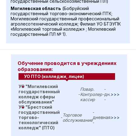
государственный сельскохозяйственный ПЛ)
Могилевская область
(Бобруйский
государственный торгово-экономический ПТК;
Могилевский государственный профессиональный
агролесотехнический колледж; Филиал УО БТЭУПК
«Могилевский торговый колледж» ; Могилевский
государственный ПЛ № 1).
Обучение проводится в учреждениях
образования:
УО ПТО (колледжи, лицеи)
УО "Могилевский
Повар.
-
государственный
-
Контролер-
дн.
>>>
колледж сферы
кассир
-
обслуживания"
УО "Брестский
государственный
-
Торговое
торгово-
-
дневная
>>>
обслуживание
технологический
-
колледж" (ПТО)