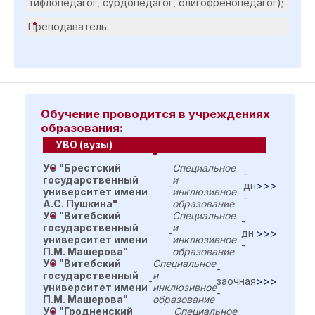
тифлопедагог, сурдопедагог, олигофренопедагог);
Преподаватель.
Обучение проводится в учреждениях
образования:
УВО (вузы)
УО "Брестский
Специальное
-
государственный
и
-
дн
>>>
университет имени
инклюзивное
-
А.С. Пушкина"
образование
УО "Витебский
Специальное
-
государственный
и
-
дн.
>>>
университет имени
инклюзивное
-
П.М. Машерова"
образование
УО "Витебский
Специальное
-
государственный
и
-
заочная
>>>
университет имени
инклюзивное
-
П.М. Машерова"
образование
УО "Гродненский
Специальное