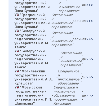
-
государственный
и
-
дн
>>>
университет имени
инклюзивное
-
Янки Купалы"
образование
УО "Гродненский
Специальное
-
государственный
и
-
заочная
>>>
университет имени
инклюзивное
-
Янки Купалы"
образование
УО "Белорусский
Специальное
государственный
-
и
педагогический
-
заочная
>>>
инклюзивное
университет им. М.
-
образование
Танка"
УО "Белорусский
Специальное
государственный
-
и
педагогический
-
дн
>>>
инклюзивное
университет им. М.
-
образование
Танка"
УО "Могилевский
Специальное
-
государственный
и
-
дн.
>>>
университет им. А. А.
инклюзивное
-
Кулешова"
образование
УО "Мозырский
Специальное и
государственный
инклюзивное
-
педагогический
-
образование,
дн
>>>
университет им. И.П.
профилизация:
-
Шамякина"
Логопедия