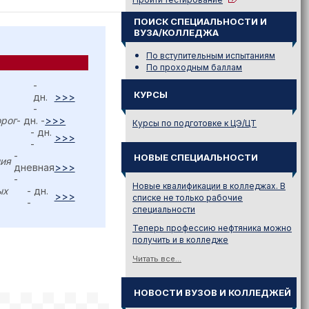
ПОИСК СПЕЦИАЛЬНОСТИ И
ВУЗА/КОЛЛЕДЖА
По вступительным испытаниям
По проходным баллам
-
КУРСЫ
дн.
>>>
-
орог
- дн. -
>>>
Курсы по подготовке к ЦЭ/ЦТ
- дн.
>>>
-
-
НОВЫЕ СПЕЦИАЛЬНОСТИ
ция
дневная
>>>
-
Новые квалификации в колледжах. В
ых
- дн.
>>>
списке не только рабочие
-
специальности
Теперь профессию нефтяника можно
получить и в колледже
Читать все...
НОВОСТИ ВУЗОВ И КОЛЛЕДЖЕЙ