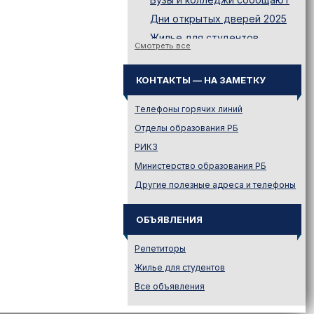
Дни открытых дверей 2025
Жилье для студентов
Смотреть все
Законодательство
Иностранному абитуриенту
КОНТАКТЫ — НА ЗАМЕТКУ
Куда поступать на твою
специальность?
Телефоны горячих линий
Куда поступать? — Это надо
Отделы образования РБ
знать!
РИКЗ
Новости образования и не
Министерство образования РБ
только
Другие полезные адреса и телефоны
Подготовительные курсы
Подготовка к ЦЭ и ЦТ.
Репетиторы
ОБЪЯВЛЕНИЯ
Поступление в вузы
Репетиторы
Поступление в колледжи
Жилье для студентов
Профориентация
Все объявления
Проходные баллы в вузах
Беларуси