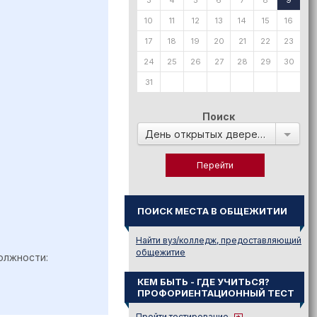
3
4
5
6
7
8
9
10
11
12
13
14
15
16
17
18
19
20
21
22
23
24
25
26
27
28
29
30
31
Поиск
День открытых дверей в:
ПОИСК МЕСТА В ОБЩЕЖИТИИ
Найти вуз/колледж, предоставляющий
общежитие
олжности:
КЕМ БЫТЬ - ГДЕ УЧИТЬСЯ?
ПРОФОРИЕНТАЦИОННЫЙ ТЕСТ
Пройти тестирование