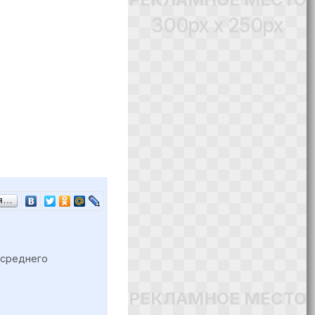
300px x 250px
ся…
 среднего
РЕКЛАМНОЕ МЕСТО