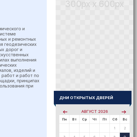
300px x 600px
мического и
системе
ных и ремонтных
ия геодезических
ых дорог и
скусственных
илах выполнения
ических
алов, изделий и
 работ и работ по
ощадки, принципах
ользования при
ДНИ ОТКРЫТЫХ ДВЕРЕЙ
АВГУСТ
2026
Пн
Вт
Ср
Чт
Пт
Сб
Вс
1
2