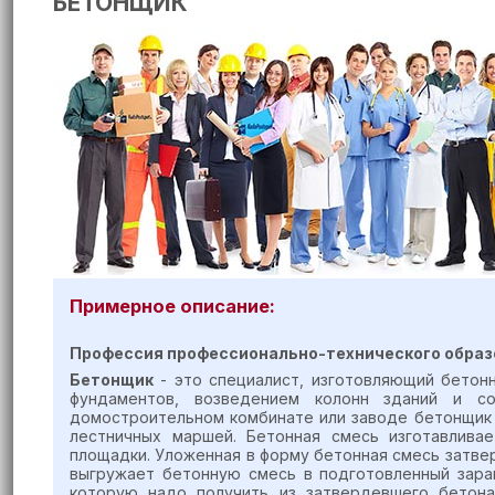
БЕТОНЩИК
Примерное описание:
Профессия профессионально-технического образ
Бетонщик
- это специалист, изготовляющий бетон
фундаментов, возведением колонн зданий и с
домостроительном комбинате или заводе бетонщик у
лестничных маршей. Бетонная смесь изготавлива
площадки. Уложенная в форму бетонная смесь затве
выгружает бетонную смесь в подготовленный заран
которую надо получить из затвердевшего бетон