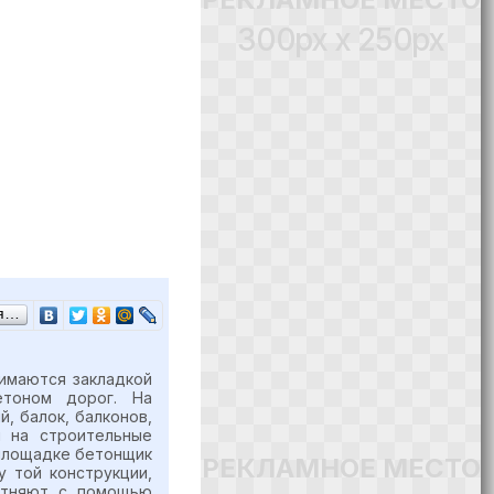
300px x 250px
ся…
имаются закладкой
етоном дорог. На
, балок, балконов,
я на строительные
 площадке бетонщик
РЕКЛАМНОЕ МЕСТО
 той конструкции,
лотняют с помощью