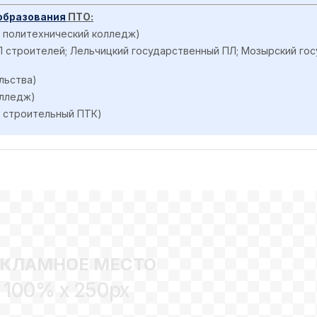
образования
ПТО:
 политехнический колледж)
 строителей; Лельчицкий государственный ПЛ; Мозырский го
льства)
 колледж)
 строительный ПТК)
ЕКЛАМНОЕ МЕСТО
100% x 250px