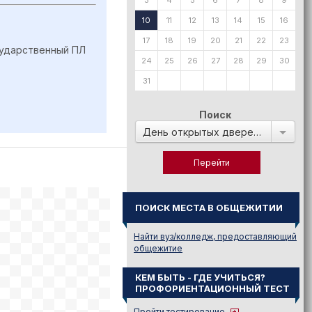
3
4
5
6
7
8
9
10
11
12
13
14
15
16
17
18
19
20
21
22
23
сударственный ПЛ
24
25
26
27
28
29
30
31
Поиск
День открытых дверей в:
ПОИСК МЕСТА В ОБЩЕЖИТИИ
Найти вуз/колледж, предоставляющий
общежитие
КЕМ БЫТЬ - ГДЕ УЧИТЬСЯ?
ПРОФОРИЕНТАЦИОННЫЙ ТЕСТ
Пройти тестирование