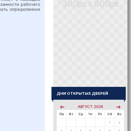
300px x 600px
язанности рабочего
вать определенное
ДНИ ОТКРЫТЫХ ДВЕРЕЙ
АВГУСТ
2026
Пн
Вт
Ср
Чт
Пт
Сб
Вс
1
2