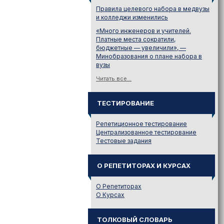
Правила целевого набора в медвузы
и колледжи изменились
«Много инженеров и учителей.
Платные места сократили,
бюджетные — увеличили», —
Минобразования о плане набора в
вузы
Читать все...
ТЕСТИРОВАНИЕ
Репетиционное тестирование
Централизованное тестирование
Тестовые задания
О РЕПЕТИТОРАХ И КУРСАХ
О Репетиторах
О Курсах
ТОЛКОВЫЙ СЛОВАРЬ