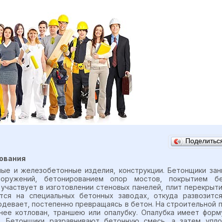
Поделить
ования
ные и железобетонные изделия, конструкции. Бетонщики зан
ооружений, бетонированием опор мостов, покрытием б
частвует в изготовлении стеновых панелей, плит перекрытий
ется на специальных бетонных заводах, откуда развозитс
рдевает, постепенно превращаясь в бетон. На строительной
ее котлован, траншею или опалубку. Опалубка имеет форму
а. Бетонщики разравнивают бетонную смесь, а затем уп