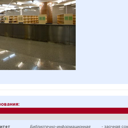
зования:
ситет
Библиотечно-информационная
- заочная с