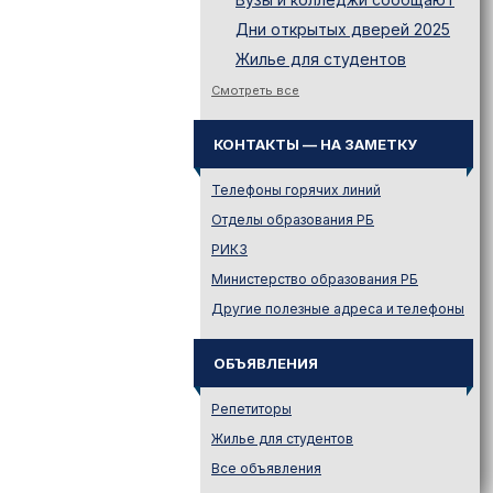
Дни открытых дверей 2025
Жилье для студентов
Законодательство
Смотреть все
Иностранному абитуриенту
КОНТАКТЫ — НА ЗАМЕТКУ
Куда поступать на твою
специальность?
Телефоны горячих линий
Куда поступать? — Это надо
знать!
Отделы образования РБ
Новости образования и не
РИКЗ
только
Министерство образования РБ
Подготовительные курсы
Другие полезные адреса и телефоны
Подготовка к ЦЭ и ЦТ.
Репетиторы
ОБЪЯВЛЕНИЯ
Поступление в вузы
Поступление в колледжи
Репетиторы
Профориентация
Жилье для студентов
Проходные баллы в вузах
Все объявления
Беларуси