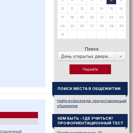
3
4
5
6
7
8
9
10
11
12
13
14
15
16
17
18
19
20
21
22
23
24
25
26
27
28
29
30
31
Поиск
День открытых дверей в:
ПОИСК МЕСТА В ОБЩЕЖИТИИ
Найти вуз/колледж, предоставляющий
общежитие
КЕМ БЫТЬ - ГДЕ УЧИТЬСЯ?
ПРОФОРИЕНТАЦИОННЫЙ ТЕСТ
окращенный
Пройти тестирование