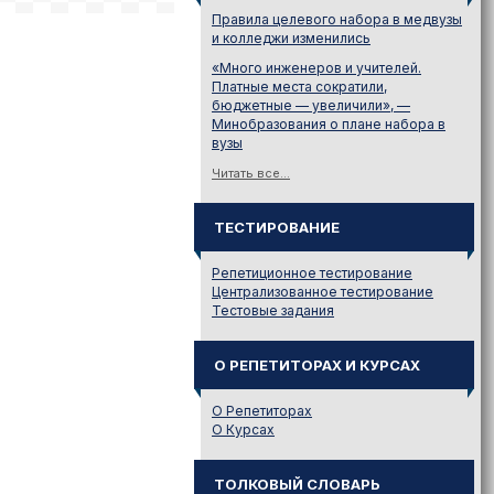
Правила целевого набора в медвузы
и колледжи изменились
«Много инженеров и учителей.
Платные места сократили,
бюджетные — увеличили», —
Минобразования о плане набора в
вузы
Читать все...
ТЕСТИРОВАНИЕ
Репетиционное тестирование
Централизованное тестирование
Тестовые задания
О РЕПЕТИТОРАХ И КУРСАХ
О Репетиторах
О Курсах
ТОЛКОВЫЙ СЛОВАРЬ