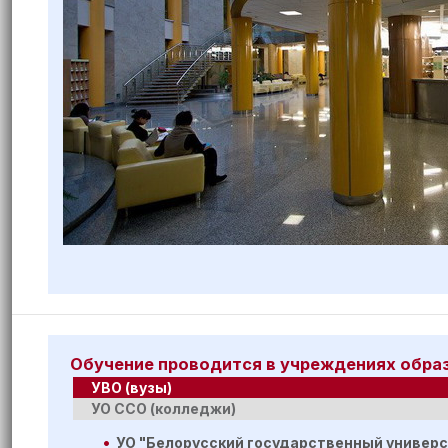
Обучение проводится в учреждениях обра
УВО (вузы)
УО ССО (колледжи)
УО "Белорусский государственный универ