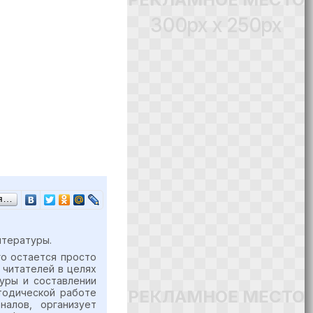
300px x 250px
ся…
итературы.
го остается просто
 читателей в целях
уры и составлении
РЕКЛАМНОЕ МЕСТО
етодической работе
алов, организует