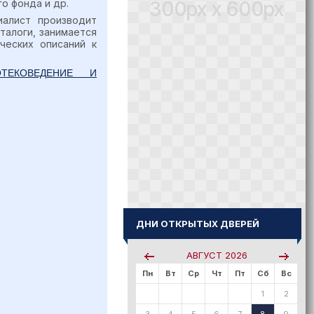
300px x 600px
о фонда и др.
иалист производит
талоги, занимается
ческих описаний к
ОТЕКОВЕДЕНИЕ И
ДНИ ОТКРЫТЫХ ДВЕРЕЙ
АВГУСТ
2026
Пн
Вт
Ср
Чт
Пт
Сб
Вс
1
2