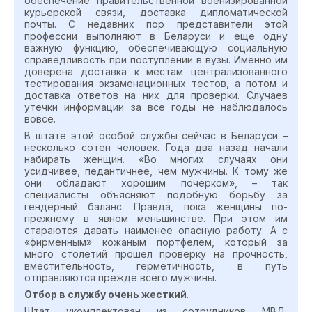
обеспечение правительственной военизированной
курьерской связи, доставка дипломатической
почты. С недавних пор представители этой
профессии выполняют в Беларуси и еще одну
важную функцию, обеспечивающую социальную
справедливость при поступлении в вузы. Именно им
доверена доставка к местам централизованного
тестирования экзаменационных тестов, а потом и
доставка ответов на них для проверки. Случаев
утечки информации за все годы не наблюдалось
вовсе.
В штате этой особой службы сейчас в Беларуси –
несколько сотен человек. Года два назад начали
набирать женщин. «Во многих случаях они
усидчивее, педантичнее, чем мужчины. К тому же
они обладают хорошим почерком», – так
специалисты объясняют подобную борьбу за
гендерный баланс. Правда, пока женщины по-
прежнему в явном меньшинстве. При этом им
стараются давать наименее опасную работу. А с
«фирменным» кожаным портфелем, который за
много столетий прошел проверку на прочность,
вместительность, герметичность, в путь
отправляются прежде всего мужчины.
Отбор в службу очень жесткий
.
Штат укомплектован из сотрудников МВД,