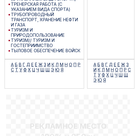
ТРЕНЕРСКАЯ РАБОТА (С
УКАЗАНИЕМ ВИДА СПОРТА)
ТРУБОПРОВОДНЫЙ
ТРАНСПОРТ, ХРАНЕНИЕ НЕФТИ
И ГАЗА
ТУРИЗМ И
ПРИРОДОПОЛЬЗОВАНИЕ
ТУРИЗМ// ТУРИЗМ И
ГОСТЕПРИИМСТВО
ТЫЛОВОЕ ОБЕСПЕЧЕНИЕ ВОЙСК
А
Б
В
Г
Д
Е
Ё
Ж
З
И
К
Л
М
Н
О
П
Р
А
Б
В
Г
Д
Е
Ё
Ж
З
С
Т
У
Ф
Х
Ц
Ч
Ш
Щ
Э
Ю
Я
И
К
Л
М
Н
О
П
Р
С
Т
У
Ф
Х
Ц
Ч
Ш
Щ
Э
Ю
Я
РЕКЛАМНОЕ МЕСТО