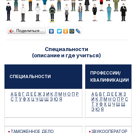
Поделиться…
Специальности
(описание и где учиться)
ПРОФЕССИИ/
СПЕЦИАЛЬНОСТИ
КВАЛИФИКАЦИИ
А
Б
В
Г
Д
Е
Ё
Ж
З
И
К
Л
М
Н
О
П
Р
А
Б
В
Г
Д
Е
Ё
Ж
З
С
Т
У
Ф
Х
Ц
Ч
Ш
Щ
Э
Ю
Я
И
К
Л
М
Н
О
П
Р
С
Т
У
Ф
Х
Ц
Ч
Ш
Щ
Э
Ю
Я
ТАМОЖЕННОЕ ДЕЛО
ЗВУКООПЕРАТОР