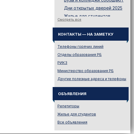
Дни открытых дверей 2025
Жилье для студентов
Смотреть все
Законодательство
Иностранному абитуриенту
КОНТАКТЫ — НА ЗАМЕТКУ
Куда поступать на твою
специальность?
Телефоны горячих линий
Куда поступать? — Это надо
Отделы образования РБ
знать!
РИКЗ
Новости образования и не
Министерство образования РБ
только
Другие полезные адреса и телефоны
Подготовительные курсы
Подготовка к ЦЭ и ЦТ.
Репетиторы
ОБЪЯВЛЕНИЯ
Поступление в вузы
Репетиторы
Поступление в колледжи
Жилье для студентов
Профориентация
Все объявления
Проходные баллы в вузах
Беларуси