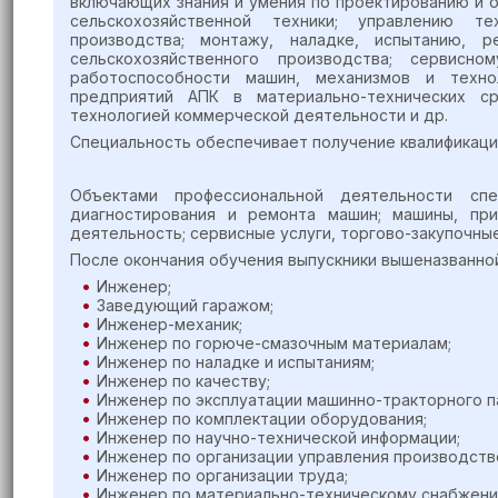
включающих знания и умения по проектированию и 
сельскохозяйственной техники; управлению те
производства; монтажу, наладке, испытанию, 
сельскохозяйственного производства; сервисн
работоспособности машин, механизмов и технол
предприятий АПК в материально-технических ср
технологией коммерческой деятельности
и др.
Специальность обеспечивает получение квалификаци
Объектами профессиональной деятельности спе
диагностирования и ремонта машин; машины, при
деятельность; сервисные услуги, торгово-закупочны
После окончания обучения выпускники вышеназванно
Инженер;
Заведующий гаражом;
Инженер-механик;
Инженер по горюче-смазочным материалам;
Инженер по наладке и испытаниям;
Инженер по качеству;
Инженер по эксплуатации машинно-тракторного п
Инженер по комплектации оборудования;
Инженер по научно-технической информации;
Инженер по организации управления производств
Инженер по организации труда;
Инженер по материально-техническому снабжени