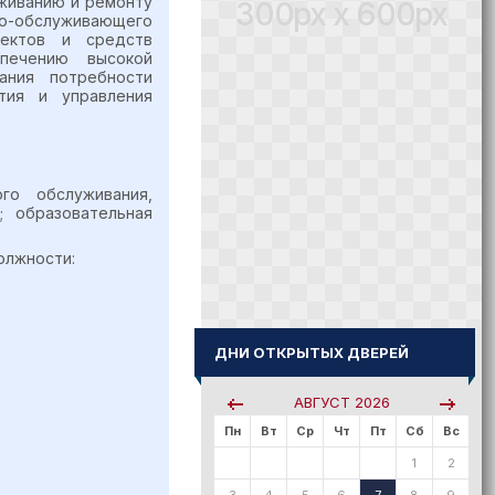
уживанию и ремонту
300px x 600px
о-обслуживающего
ъектов и средств
спечению высокой
ания потребности
тия и управления
го обслуживания,
; образовательная
олжности:
ДНИ ОТКРЫТЫХ ДВЕРЕЙ
АВГУСТ
2026
Пн
Вт
Ср
Чт
Пт
Сб
Вс
1
2