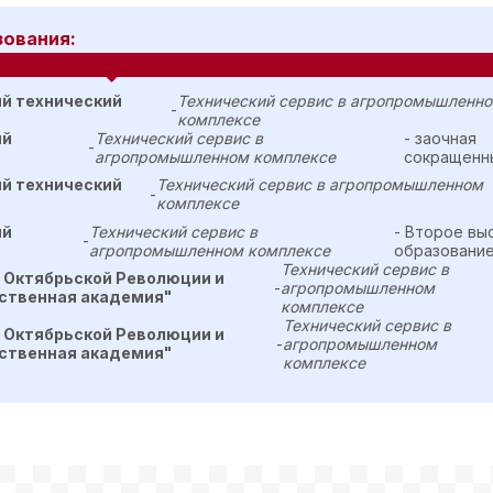
зования:
ый технический
Технический сервис в агропромышленн
-
комплексе
ый
Технический сервис в
- заочная
-
агропромышленном комплексе
сокращенны
ый технический
Технический сервис в агропромышленном
-
комплексе
ый
Технический сервис в
- Второе вы
-
агропромышленном комплексе
образование
Технический сервис в
 Октябрьской Революции и
-
агропромышленном
йственная академия"
комплексе
Технический сервис в
 Октябрьской Революции и
-
агропромышленном
йственная академия"
комплексе