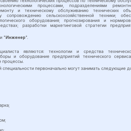
освоению технологических процессов по техническому обсл
хнологическими процессами, подразделениями ремонтн
ремонту и техническому обслуживанию технических об
ому сопровождению сельскохозяйственной техники; обе
огического оборудования; прогнозирования и нормиров
едствах; разработки маркетинговой стратегии предприя
и "
Инженер
".
циалиста являются: технологии и средства техническо
боры и оборудование предприятий технического сервиса
е процессы
.
й специальности первоначально могут занимать следующие д
арка;
ом;
ю;