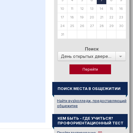
3
4
5
6
7
8
9
10
11
12
13
14
15
16
17
18
19
20
21
22
23
24
25
26
27
28
29
30
31
Поиск
День открытых дверей в:
ПОИСК МЕСТА В ОБЩЕЖИТИИ
Найти вуз/колледж, предоставляющий
общежитие
КЕМ БЫТЬ - ГДЕ УЧИТЬСЯ?
ПРОФОРИЕНТАЦИОННЫЙ ТЕСТ
Пройти тестирование