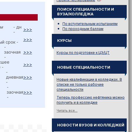
ПОИСК СПЕЦИАЛЬНОСТИ И
ВУЗА/КОЛЛЕДЖА
По вступительным испытаниям
ом
- дн
По проходным баллам
>>>
-
>>>
КУРСЫ
й срок -
-
заочная
>>>
Курсы по подготовке к ЦЭ/ЦТ
-
сшее
>>>
 -
НОВЫЕ СПЕЦИАЛЬНОСТИ
-
дневная
>>>
Новые квалификации в колледжах. В
-
списке не только рабочие
-
специальности
заочная
>>>
-
Теперь профессию нефтяника можно
получить и в колледже
Читать все...
НОВОСТИ ВУЗОВ И КОЛЛЕДЖЕЙ