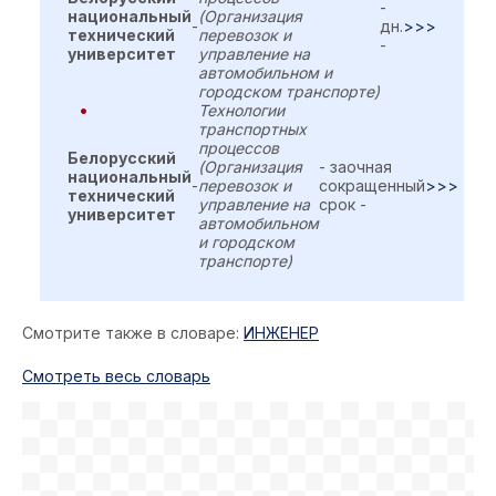
-
национальный
(Организация
-
дн.
>>>
технический
перевозок и
-
университет
управление на
автомобильном и
городском транспорте)
Технологии
транспортных
процессов
Белорусский
(Организация
- заочная
национальный
-
перевозок и
сокращенный
>>>
технический
управление на
срок -
университет
автомобильном
и городском
транспорте)
Смотрите также в словаре:
ИНЖЕНЕР
Cмотреть весь словарь