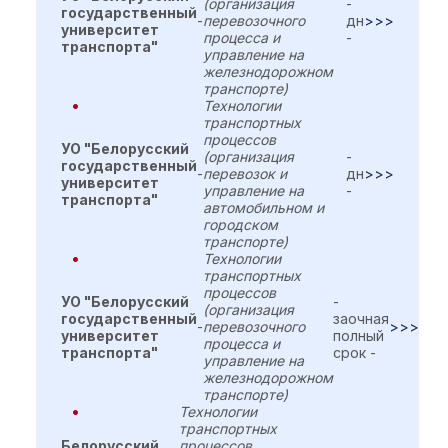
(организация
-
государственный
-
перевозочного
дн
>>>
университет
процесса и
-
транспорта"
управление на
железнодорожном
транспорте)
Технологии
транспортных
процессов
УО "Белорусский
(организация
-
государственный
-
перевозок и
дн
>>>
университет
управление на
-
транспорта"
автомобильном и
городском
транспорте)
Технологии
транспортных
процессов
УО "Белорусский
-
(организация
государственный
заочная
-
перевозочного
>>>
университет
полный
процесса и
транспорта"
срок -
управление на
железнодорожном
транспорте)
Технологии
транспортных
Белорусский
процессов