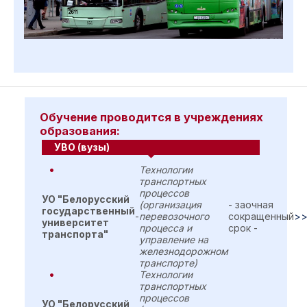
Обучение проводится в учреждениях
образования:
УВО (вузы)
Технологии
транспортных
процессов
УО "Белорусский
(организация
- заочная
государственный
-
перевозочного
сокращенный
>
университет
процесса и
срок -
транспорта"
управление на
железнодорожном
транспорте)
Технологии
транспортных
процессов
УО "Белорусский