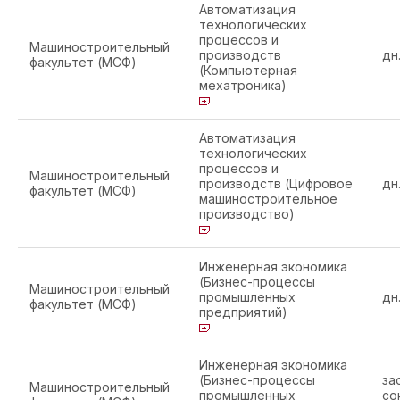
Автоматизация
технологических
процессов и
Машиностроительный
производств
дн
факультет (МСФ)
(Компьютерная
мехатроника)
Автоматизация
технологических
процессов и
Машиностроительный
производств (Цифровое
дн
факультет (МСФ)
машиностроительное
производство)
Инженерная экономика
(Бизнес-процессы
Машиностроительный
промышленных
дн
факультет (МСФ)
предприятий)
Инженерная экономика
(Бизнес-процессы
за
Машиностроительный
промышленных
со