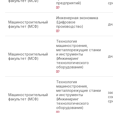
факультет (МСФ)
предприятий)
ср
Инженерная экономика
Машиностроительный
(Цифровое
дн
факультет (МСФ)
производство)
Технология
машиностроения,
металлорежущие станки
Машиностроительный
и инструменты
дн
факультет (МСФ)
(Инжиниринг
технологического
оборудования)
Технология
машиностроения,
металлорежущие станки
за
Машиностроительный
и инструменты
со
факультет (МСФ)
(Инжиниринг
ср
технологического
оборудования)