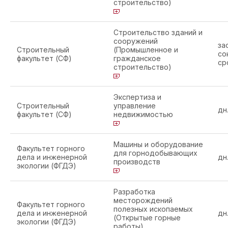
строительство)
Строительство зданий и
сооружений
за
Строительный
(Промышленное и
со
факультет (СФ)
гражданское
ср
строительство)
Экспертиза и
Строительный
управление
дн
факультет (СФ)
недвижимостью
Машины и оборудование
Факультет горного
для горнодобывающих
дела и инженерной
дн
производств
экологии (ФГДЭ)
Разработка
месторождений
Факультет горного
полезных ископаемых
дела и инженерной
дн
(Открытые горные
экологии (ФГДЭ)
работы)