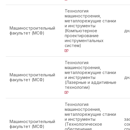
Технология
машиностроения,
металлорежущие станки
и инструменты
Машиностроительный
(Компьютерное
дн
факультет (МСФ)
проектирование
инструментальных
систем)
Технология
машиностроения,
металлорежущие станки
Машиностроительный
и инструменты
дн
факультет (МСФ)
(Лазерные и аддитивные
технологии)
Технология
машиностроения,
металлорежущие станки
и инструменты
за
Машиностроительный
(Технологическое
со
факультет (МСФ)
обеспечение
ср