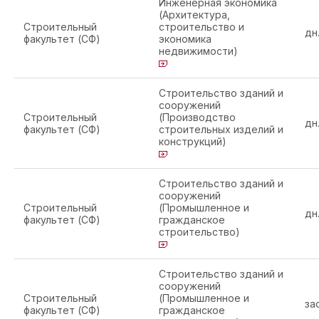
Инженерная экономика
(Архитектура,
Строительный
строительство и
дн
факультет (СФ)
экономика
недвижимости)
Строительство зданий и
сооружений
Строительный
(Производство
дн
факультет (СФ)
строительных изделий и
конструкций)
Строительство зданий и
сооружений
Строительный
(Промышленное и
дн
факультет (СФ)
гражданское
строительство)
Строительство зданий и
сооружений
Строительный
(Промышленное и
за
факультет (СФ)
гражданское