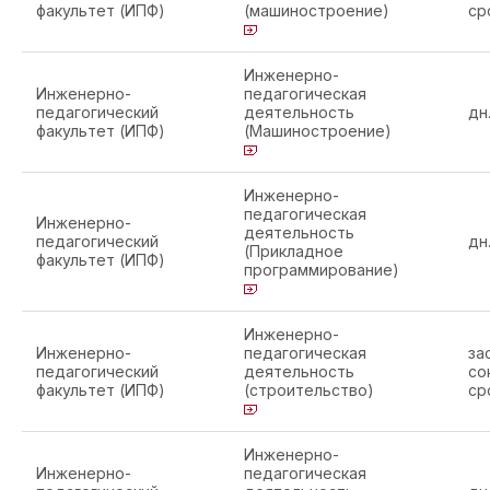
факультет (ИПФ)
(машиностроение)
ср
Инженерно-
Инженерно-
педагогическая
педагогический
деятельность
дн
факультет (ИПФ)
(Машиностроение)
Инженерно-
педагогическая
Инженерно-
деятельность
педагогический
дн
(Прикладное
факультет (ИПФ)
программирование)
Инженерно-
Инженерно-
педагогическая
за
педагогический
деятельность
со
факультет (ИПФ)
(строительство)
ср
Инженерно-
Инженерно-
педагогическая