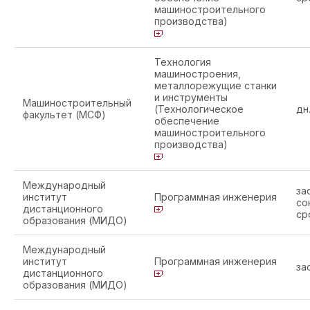
машиностроительного
производства)
Технология
машиностроения,
металлорежущие станки
и инструменты
Машиностроительный
(Технологическое
дн
факультет (МСФ)
обеспечение
машиностроительного
производства)
Международный
за
институт
Программная инженерия
со
дистанционного
ср
образования (МИДО)
Международный
институт
Программная инженерия
за
дистанционного
образования (МИДО)