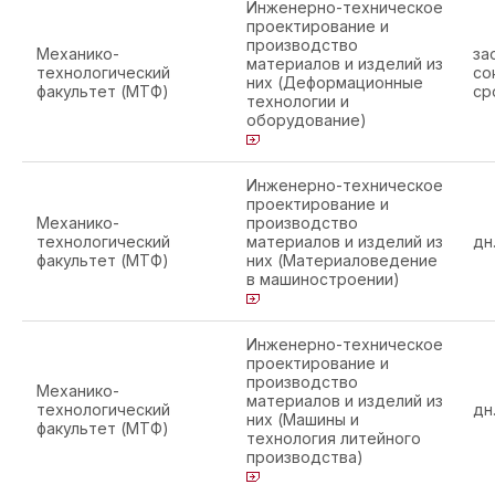
Инженерно-техническое
проектирование и
производство
Механико-
за
материалов и изделий из
технологический
со
них (Деформационные
факультет (МТФ)
ср
технологии и
оборудование)
Инженерно-техническое
проектирование и
Механико-
производство
технологический
материалов и изделий из
дн
факультет (МТФ)
них (Материаловедение
в машиностроении)
Инженерно-техническое
проектирование и
производство
Механико-
материалов и изделий из
технологический
дн
них (Машины и
факультет (МТФ)
технология литейного
производства)