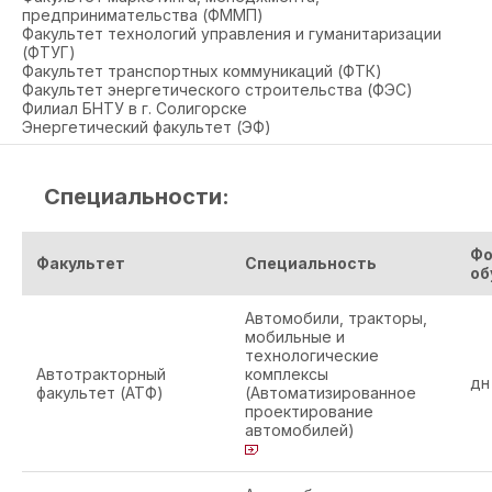
предпринимательства (ФММП)
Факультет технологий управления и гуманитаризации
(ФТУГ)
Факультет транспортных коммуникаций (ФТК)
Факультет энергетического строительства (ФЭС)
Филиал БНТУ в г. Солигорске
Энергетический факультет (ЭФ)
Специальности:
Ф
Факультет
Специальность
об
Автомобили, тракторы,
мобильные и
технологические
Автотракторный
комплексы
дн
факультет (АТФ)
(Автоматизированное
проектирование
автомобилей)