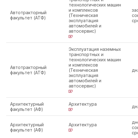
технологических машин
и комплексов
за
Автотракторный
(Техническая
со
факультет (АТФ)
эксплуатация
ср
автомобилей и
автосервис)
Эксплуатация наземных
транспортных и
технологических машин
и комплексов
Автотракторный
(Техническая
дн
факультет (АТФ)
эксплуатация
автомобилей и
автосервис)
Архитектурный
Архитектура
дн
факультет (АФ)
дн
Архитектурный
Архитектура
со
факультет (АФ)
ср