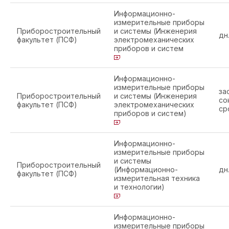
Информационно-
измерительные приборы
Приборостроительный
и системы (Инженерия
дн
факультет (ПСФ)
электромеханических
приборов и систем
Информационно-
измерительные приборы
за
Приборостроительный
и системы (Инженерия
со
факультет (ПСФ)
электромеханических
ср
приборов и систем)
Информационно-
измерительные приборы
и системы
Приборостроительный
(Информационно-
дн
факультет (ПСФ)
измерительная техника
и технологии)
Информационно-
измерительные приборы