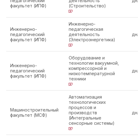
педагогический
деятельность
дн
факультет (ИПФ)
(Строительство)
Инженерно-
Инженерно-
педагогическая
педагогический
деятельность
дн
факультет (ИПФ)
(Электроэнергетика)
Оборудование и
технологии вакуумной,
Инженерно-
компрессорной и
педагогический
дн
низкотемпературной
факультет (ИПФ)
техники
Автоматизация
технологических
процессов и
Машиностроительный
производств
дн
факультет (МСФ)
(Интегральные
сенсорные системы)