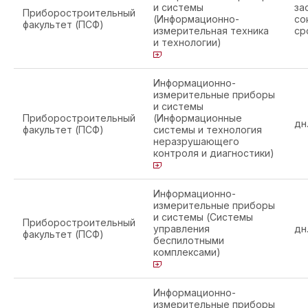
и системы
за
Приборостроительный
(Информационно-
со
факультет (ПСФ)
измерительная техника
ср
и технологии)
Информационно-
измерительные приборы
и системы
Приборостроительный
(Информационные
дн
факультет (ПСФ)
системы и технология
неразрушающего
контроля и диагностики)
Информационно-
измерительные приборы
и системы (Системы
Приборостроительный
управления
дн
факультет (ПСФ)
беспилотными
комплексами)
Информационно-
измерительные приборы