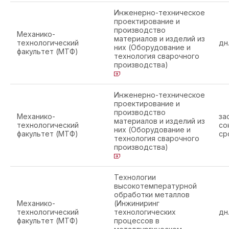
Инженерно-техническое
проектирование и
производство
Механико-
материалов и изделий из
технологический
дн
них (Оборудование и
факультет (МТФ)
технология сварочного
производства)
Инженерно-техническое
проектирование и
производство
Механико-
за
материалов и изделий из
технологический
со
них (Оборудование и
факультет (МТФ)
ср
технология сварочного
производства)
Технологии
высокотемпературной
обработки металлов
Механико-
(Инжиниринг
технологический
технологических
дн
факультет (МТФ)
процессов в