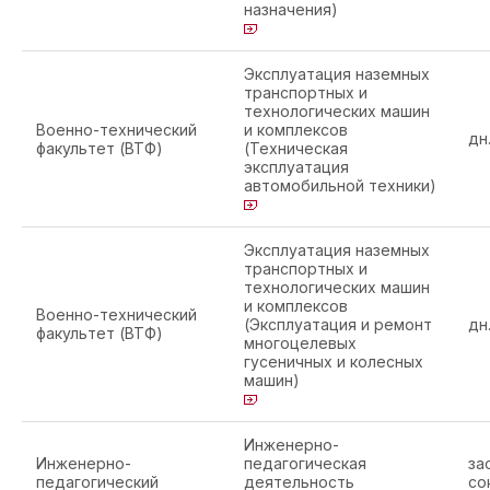
назначения)
Эксплуатация наземных
транспортных и
технологических машин
Военно-технический
и комплексов
дн
факультет (ВТФ)
(Техническая
эксплуатация
автомобильной техники)
Эксплуатация наземных
транспортных и
технологических машин
и комплексов
Военно-технический
(Эксплуатация и ремонт
дн
факультет (ВТФ)
многоцелевых
гусеничных и колесных
машин)
Инженерно-
Инженерно-
педагогическая
за
педагогический
деятельность
со