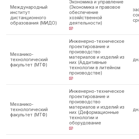
Экономика и управление
Международный
(Экономика и правовое
за
институт
обеспечение
со
дистанционного
хозяйственной
ср
образования (МИДО)
деятельности)
Инженерно-техническое
проектирование и
производство
Механико-
материалов и изделий из
технологический
дн
них (Аддитивные
факультет (МТФ)
технологии в литейном
производстве)
Инженерно-техническое
проектирование и
производство
Механико-
материалов и изделий из
технологический
дн
них (Деформационные
факультет (МТФ)
технологии и
оборудование