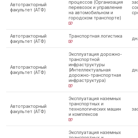
процессов (Организация
за
Автотракторный
перевозок и управление
со
факультет (АТФ)
на автомобильном и
ср
городском транспорте)
Автотракторный
Транспортная логистика
дн
факультет (АТФ)
Эксплуатация дорожно-
транспортной
инфраструктуры
Автотракторный
(Интеллектуальная
дн
факультет (АТФ)
дорожно-транспортная
инфраструктура)
Эксплуатация наземных
транспортных и
Автотракторный
технологических машин
за
факультет (АТФ)
и комплексов
Эксплуатация наземных
транспортных и