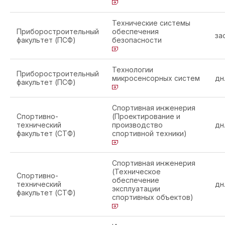
Технические системы
Приборостроительный
обеспечения
за
факультет (ПСФ)
безопасности
Технологии
Приборостроительный
микросенсорных систем
дн
факультет (ПСФ)
Спортивная инженерия
Спортивно-
(Проектирование и
технический
производство
дн
факультет (СТФ)
спортивной техники)
Спортивная инженерия
(Техническое
Спортивно-
обеспечение
технический
дн
эксплуатации
факультет (СТФ)
спортивных объектов)