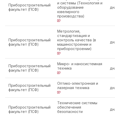
и системы (Технология и
Приборостроительный
оборудование
дн
факультет (ПСФ)
ювелирного
производства)
Метрология,
стандартизация и
Приборостроительный
контроль качества (в
дн
факультет (ПСФ)
машиностроении и
приборостроении)
Микро- и наносистемная
Приборостроительный
техника
дн
факультет (ПСФ)
Оптико-электронная и
Приборостроительный
лазерная техника
дн
факультет (ПСФ)
Технические системы
Приборостроительный
обеспечения
дн
факультет (ПСФ)
безопасности