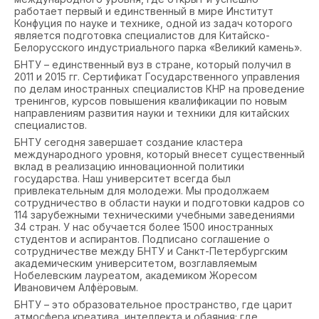
работает первый и единственный в мире Институт
Конфуция по науке и технике, одной из задач которого
является подготовка специалистов для Китайско-
Белорусского индустриального парка «Великий камень».
БНТУ – единственный вуз в стране, который получил в
2011 и 2015 гг. Сертификат Государственного управления
по делам иностранных специалистов КНР на проведение
тренингов, курсов повышения квалификации по новым
направлениям развития науки и техники для китайских
специалистов.
БНТУ сегодня завершает создание кластера
международного уровня, который внесет существенный
вклад в реализацию инновационной политики
государства. Наш университет всегда был
привлекательным для молодежи. Мы продолжаем
сотрудничество в области науки и подготовки кадров со
114 зарубежными техническими учебными заведениями
34 стран. У нас обучается более 1500 иностранных
студентов и аспирантов. Подписано соглашение о
сотрудничестве между БНТУ и Санкт-Петербургским
академическим университетом, возглавляемым
Нобелевским лауреатом, академиком Жоресом
Ивановичем Алфёровым.
БНТУ – это образовательное пространство, где царит
атмосфера креатива, интеллекта и обаяния; где