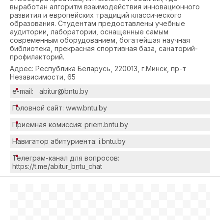
выработан алгоритм взаимодействия инновационного
развития и европейских традиций классического
образования. Студентам предоставлены учебные
аудитории, лаборатории, оснащенные самым
современным оборудованием, богатейшая научная
библиотека, прекрасная спортивная база, санаторий-
профилакторий.
Адрес: Республика Беларусь, 220013, г.Минск, пр-т
Независимости, 65
e-mail: abitur@bntu.by
Головной сайт: www.bntu.by
Приемная комиссия: priem.bntu.by
Навигатор абитуриента:
i.bntu.by
Телеграм-канал для вопросов:
https://t.me/abitur_bntu_chat