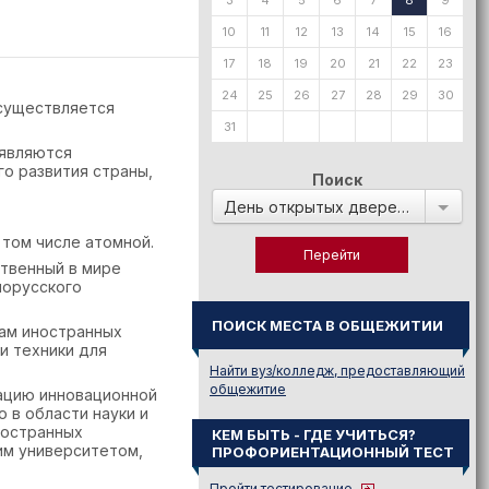
3
4
5
6
7
8
9
10
11
12
13
14
15
16
17
18
19
20
21
22
23
24
25
26
27
28
29
30
осуществляется
31
 являются
о развития страны,
Поиск
День открытых дверей в:
 том числе атомной.
ственный в мире
лорусского
ПОИСК МЕСТА В ОБЩЕЖИТИИ
лам иностранных
и техники для
Найти вуз/колледж, предоставляющий
общежитие
ацию инновационной
 в области науки и
ностранных
КЕМ БЫТЬ - ГДЕ УЧИТЬСЯ?
им университетом,
ПРОФОРИЕНТАЦИОННЫЙ ТЕСТ
Пройти тестирование