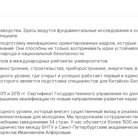
оизводства. Здесь ведутся фундаментальные исследования и 
енциала.
 подготовку инновационно ориентированных кадров, которые
наний. Они способны не только воспринимать идеи устойчивог
о народа и национальной безопасности.
узов в международных рейтингах университетов.
ностроения, строительства, приборостроения, энергетики, в
дного уровня, где открыт и успешно работает первый и един
 которого является подготовка специалистов для Китайско-Бе
2011 и 2015 гг. Сертификат Государственного управления по де
вышения квалификации по новым направлениям развития науки 
дного уровня, который внесет существенный вклад в реализ
ривлекательным для молодежи. Мы продолжаем сотрудничество
чебными заведениями 34 стран. У нас обучается более 1500 и
рудничестве между БНТУ и Санкт-Петербургским академическ
Жоресом Ивановичем Алфёровым.