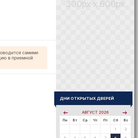
300px x 600px
роводится самими
цию в приемной
ДНИ ОТКРЫТЫХ ДВЕРЕЙ
АВГУСТ
2026
Пн
Вт
Ср
Чт
Пт
Сб
Вс
1
2