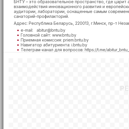
БНТУ – это образовательное пространство, где царит 
взаимодействия инновационного развития и европейск
аудитории, лаборатории, оснащенные самым современн
санаторий-профилакторий.
Адрес: Республика Беларусь, 220013, г.Минск, пр-т Нез
e-mail: abitur@bntu.by
Головной сайт: www.bntu.by
Приемная комиссия: priem.bntu.by
Навигатор абитуриента:
i.bntu.by
Телеграм-канал для вопросов: https://t.me/abitur_bntu
Р