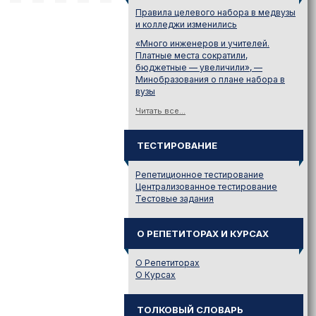
Правила целевого набора в медвузы
и колледжи изменились
«Много инженеров и учителей.
Платные места сократили,
бюджетные — увеличили», —
Минобразования о плане набора в
вузы
Читать все...
ТЕСТИРОВАНИЕ
Репетиционное тестирование
Централизованное тестирование
Тестовые задания
О РЕПЕТИТОРАХ И КУРСАХ
О Репетиторах
О Курсах
ТОЛКОВЫЙ СЛОВАРЬ