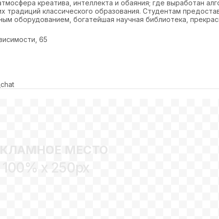
атмосфера креатива, интеллекта и обаяния; где выработан ал
их традиций классического образования. Студентам предоста
ым оборудованием, богатейшая научная библиотека, прекрасн
ависимости, 65
_chat
ЕКЛАМНОЕ МЕСТО
100% x 250px