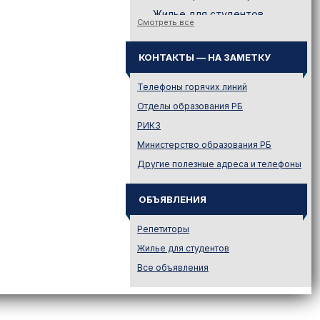
Жилье для студентов
Смотреть все
Законодательство
Иностранному абитуриенту
КОНТАКТЫ — НА ЗАМЕТКУ
Куда поступать на твою
специальность?
Телефоны горячих линий
Куда поступать? — Это надо
Отделы образования РБ
знать!
РИКЗ
Новости образования и не
Министерство образования РБ
только
Другие полезные адреса и телефоны
Подготовительные курсы
Подготовка к ЦЭ и ЦТ.
Репетиторы
ОБЪЯВЛЕНИЯ
Поступление в вузы
Репетиторы
Поступление в колледжи
Жилье для студентов
Профориентация
Все объявления
Проходные баллы в вузах
Беларуси
Распределение