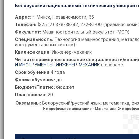
Белорусский национальный технический университ
Адрес:
г. Минск, Независимости, 65
Телефон:
(375 17) 378-38-42, 272-81-00 (приемная коми
Факультет:
Машиностроительный факультет (МСФ)
Специальность:
Технология машиностроения, металл
инструментальных систем)
Квалификация:
Инженер-механик
Читайте примерное описание специальности/квали
И ИНСТРУМЕНТЫ
,
ИНЖЕНЕР-МЕХАНИК
в словаре.
Срок обучения:
4 года
Форма обучения:
дн.
Бюджет/Платно:
бюджет
План приема:
20
Экзамены:
Белорусский/русский язык, математика, фи
1-е профильное испытание
- Математика;
2-е профил
Р