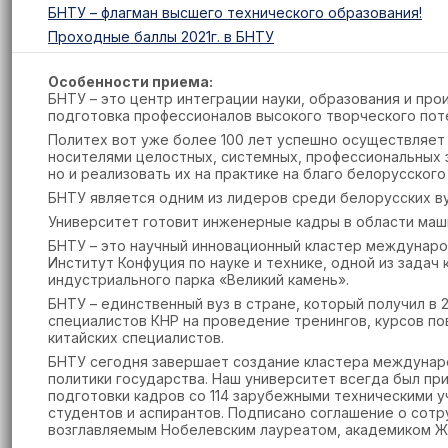
БНТУ – флагман высшего технического образования!
Проходные баллы 2021г. в БНТУ
Особенности приема:
БНТУ – это центр интеграции науки, образования и пр
подготовка профессионалов высокого творческого пот
Политех вот уже более 100 лет успешно осуществляет
носителями целостных, системных, профессиональных з
но и реализовать их на практике на благо белорусског
БНТУ является одним из лидеров среди белорусских в
Университет готовит инженерные кадры в области маши
БНТУ – это научный инновационный кластер междунаро
Институт Конфуция по науке и технике, одной из задач
индустриального парка «Великий камень».
БНТУ – единственный вуз в стране, который получил в 
специалистов КНР на проведение тренингов, курсов по
китайских специалистов.
БНТУ сегодня завершает создание кластера междунаро
политики государства. Наш университет всегда был п
подготовки кадров со 114 зарубежными техническими у
студентов и аспирантов. Подписано соглашение о сот
возглавляемым Нобелевским лауреатом, академиком 