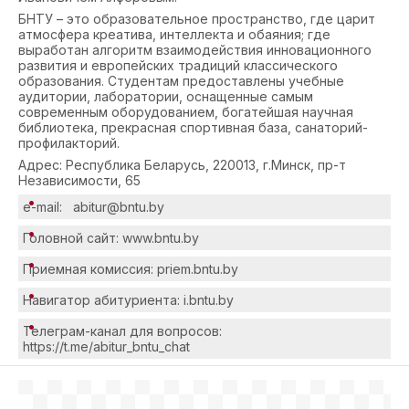
БНТУ – это образовательное пространство, где царит
атмосфера креатива, интеллекта и обаяния; где
выработан алгоритм взаимодействия инновационного
развития и европейских традиций классического
образования. Студентам предоставлены учебные
аудитории, лаборатории, оснащенные самым
современным оборудованием, богатейшая научная
библиотека, прекрасная спортивная база, санаторий-
профилакторий.
Адрес: Республика Беларусь, 220013, г.Минск, пр-т
Независимости, 65
e-mail: abitur@bntu.by
Головной сайт: www.bntu.by
Приемная комиссия: priem.bntu.by
Навигатор абитуриента:
i.bntu.by
Телеграм-канал для вопросов:
https://t.me/abitur_bntu_chat