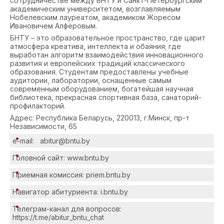
сотрудничестве между БНТУ и Санкт-Петербургским
академическим университетом, возглавляемым
Нобелевским лауреатом, академиком Жоресом
Ивановичем Алфёровым.
БНТУ – это образовательное пространство, где царит
атмосфера креатива, интеллекта и обаяния; где
выработан алгоритм взаимодействия инновационного
развития и европейских традиций классического
образования. Студентам предоставлены учебные
аудитории, лаборатории, оснащенные самым
современным оборудованием, богатейшая научная
библиотека, прекрасная спортивная база, санаторий-
профилакторий.
Адрес: Республика Беларусь, 220013, г.Минск, пр-т
Независимости, 65
e-mail: abitur@bntu.by
Головной сайт: www.bntu.by
Приемная комиссия: priem.bntu.by
Навигатор абитуриента:
i.bntu.by
Телеграм-канал для вопросов:
https://t.me/abitur_bntu_chat