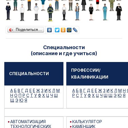
Поделиться…
Специальности
(описание и где учиться)
ПРОФЕССИИ/
СПЕЦИАЛЬНОСТИ
КВАЛИФИКАЦИИ
А
Б
В
Г
Д
Е
Ё
Ж
З
И
К
Л
М
А
Б
В
Г
Д
Е
Ё
Ж
З
И
К
Л
М
Н
Н
О
П
Р
С
Т
У
Ф
Х
Ц
Ч
Ш
Р
С
Т
У
Ф
Х
Ц
Ч
Ш
Щ
Э
Ю
Я
Щ
Э
Ю
Я
АВТОМАТИЗАЦИЯ
КАЛЬКУЛЯТОР
ТЕХНОЛОГИЧЕСКИХ
КАМЕНЩИК