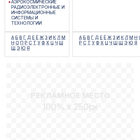
АЭРОКОСМИЧЕСКИЕ
РАДИОЭЛЕКТРОННЫЕ И
ИНФОРМАЦИОННЫЕ
СИСТЕМЫ И
ТЕХНОЛОГИИ
А
Б
В
Г
Д
Е
Ё
Ж
З
И
К
Л
М
А
Б
В
Г
Д
Е
Ё
Ж
З
И
К
Л
М
Н
Н
О
П
Р
С
Т
У
Ф
Х
Ц
Ч
Ш
Р
С
Т
У
Ф
Х
Ц
Ч
Ш
Щ
Э
Ю
Я
Щ
Э
Ю
Я
РЕКЛАМНОЕ МЕСТО
100% x 250px