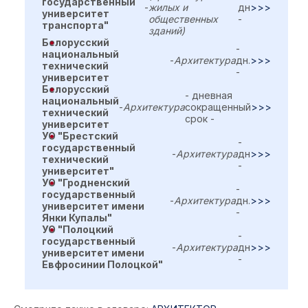
государственный
-
жилых и
дн
>>>
университет
общественных
-
транспорта"
зданий)
Белорусский
-
национальный
-
Архитектура
дн.
>>>
технический
-
университет
Белорусский
- дневная
национальный
-
Архитектура
сокращенный
>>>
технический
срок -
университет
УО "Брестский
-
государственный
-
Архитектура
дн
>>>
технический
-
университет"
УО "Гродненский
-
государственный
-
Архитектура
дн.
>>>
университет имени
-
Янки Купалы"
УО "Полоцкий
-
государственный
-
Архитектура
дн
>>>
университет имени
-
Евфросинии Полоцкой"