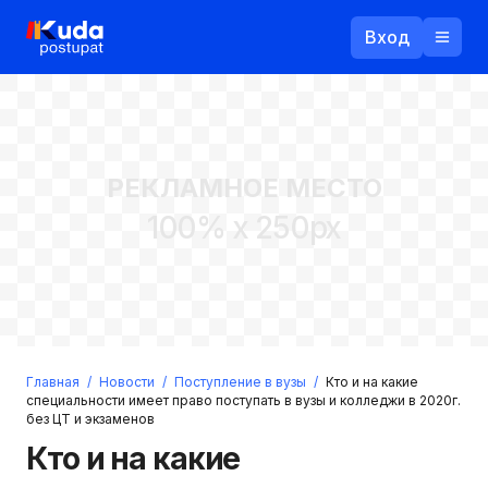
Вход
Назад
РЕКЛАМНОЕ МЕСТО
Логин
100% x 250px
Пароль
Ваш email
Забыли пароль?
Главная
/
Новости
/
Поступление в вузы
/
Кто и на какие
Войти
специальности имеет право поступать в вузы и колледжи в 2020г.
без ЦТ и экзаменов
Прислать пароль
Регистрация
Кто и на какие