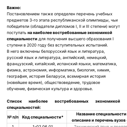
Важно:
Постановлением также определен перечень учебных
предметов 3-го этапа республиканской олимпиады, чьи
победители (обладатели дипломов I, II и III степени) могут
поступать
на наиболее востребованные экономикой
специальности
для получения высшего образования I
ступени в 2020 году без вступительных испытаний.
В него включены белорусский язык и литература,
русский язык и литература, английский, немецкий,
французский, китайский, испанский языки, математика,
физика, астрономия, информатика, биология, химия,
география, история Беларуси, всемирная история
(новейшее время), обществоведение, трудовое
обучение, физическая культура и здоровье.
Список наиболее востребованных экономикой
специальностей:
Название специальности 
№ п/п
Код специальности*
описание и перечень вузов 
1
1-02 06 01
Технический труд и предп