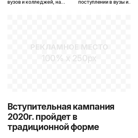
вузов и колледжей, на
поступлении в вузы и
которые отслужившие в
колледжи Беларуси? —
армии абитуриенты смогут
Определены категории
поступить без экзаменов
абитуриентов
РЕКЛАМНОЕ МЕСТО
100% x 250px
Вступительная кампания
2020г. пройдет в
традиционной форме