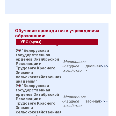
Обучение проводится в учреждениях
образования:
УВО (вузы)
УО "Белорусская
государственная
орденов Октябрьской
Мелиорация
-
Революции и
-
и водное
дневная
>>>
Трудового Красного
хозяйство
-
Знамени
сельскохозяйственная
академия"
УО "Белорусская
государственная
орденов Октябрьской
Мелиорация
-
Революции и
-
и водное
заочная
>>>
Трудового Красного
хозяйство
-
Знамени
сельскохозяйственная