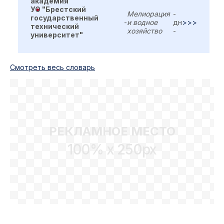
академия"
УО "Брестский
Мелиорация
-
государственный
-
и водное
дн
>>>
технический
хозяйство
-
университет"
Cмотреть весь словарь
РЕКЛАМНОЕ МЕСТО
100% x 250px