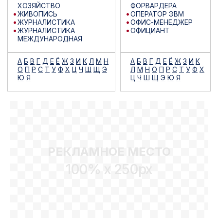
ХОЗЯЙСТВО
ФОРВАРДЕРА
ЖИВОПИСЬ
ОПЕРАТОР ЭВМ
ЖУРНАЛИСТИКА
ОФИС-МЕНЕДЖЕР
ЖУРНАЛИСТИКА
ОФИЦИАНТ
МЕЖДУНАРОДНАЯ
А
Б
В
Г
Д
Е
Ё
Ж
З
И
К
Л
М
Н
А
Б
В
Г
Д
Е
Ё
Ж
З
И
К
О
П
Р
С
Т
У
Ф
Х
Ц
Ч
Ш
Щ
Э
Л
М
Н
О
П
Р
С
Т
У
Ф
Х
Ю
Я
Ц
Ч
Ш
Щ
Э
Ю
Я
РЕКЛАМНОЕ МЕСТО
100% x 250px