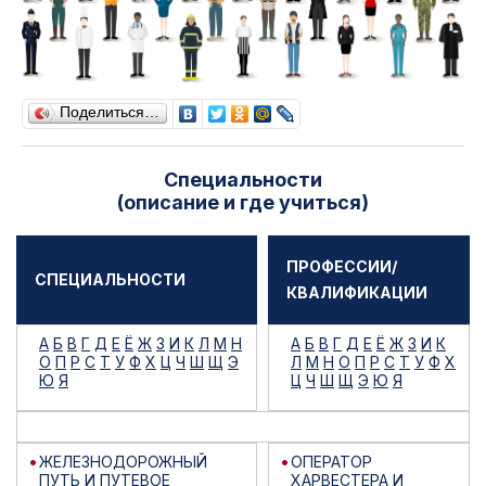
Поделиться…
Специальности
(описание и где учиться)
ПРОФЕССИИ/
СПЕЦИАЛЬНОСТИ
КВАЛИФИКАЦИИ
А
Б
В
Г
Д
Е
Ё
Ж
З
И
К
Л
М
Н
А
Б
В
Г
Д
Е
Ё
Ж
З
И
К
О
П
Р
С
Т
У
Ф
Х
Ц
Ч
Ш
Щ
Э
Л
М
Н
О
П
Р
С
Т
У
Ф
Х
Ю
Я
Ц
Ч
Ш
Щ
Э
Ю
Я
ЖЕЛЕЗНОДОРОЖНЫЙ
ОПЕРАТОР
ПУТЬ И ПУТЕВОЕ
ХАРВЕСТЕРА И