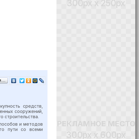
300px x 250px
ся…
купность средств,
венных сооружений,
о строительства.
РЕКЛАМНОЕ МЕСТО
способов и методов
го пути со всеми
300px x 600px