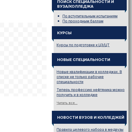
ПОИСК СПЕЦИАЛЬНОСТИ И
ВУЗА/КОЛЛЕДЖА
По вступительным испытаниям
По проходным баллам
КУРСЫ
Курсы по подготовке к ЦЭ/ЦТ
НОВЫЕ СПЕЦИАЛЬНОСТИ
Новые квалификации в колледжах. В
списке не только рабочие
специальности
Теперь профессию нефтяника можно
получить и в колледже
Читать все...
НОВОСТИ ВУЗОВ И КОЛЛЕДЖЕЙ
Правила целевого набора в медвузы