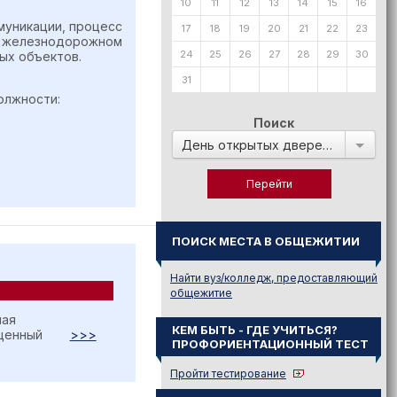
10
11
12
13
14
15
16
муникации, процесс
17
18
19
20
21
22
23
а железнодорожном
24
25
26
27
28
29
30
ых объектов.
31
олжности:
Поиск
День открытых дверей в:
ПОИСК МЕСТА В ОБЩЕЖИТИИ
Найти вуз/колледж, предоставляющий
общежитие
ная
КЕМ БЫТЬ - ГДЕ УЧИТЬСЯ?
щенный
>>>
ПРОФОРИЕНТАЦИОННЫЙ ТЕСТ
Пройти тестирование