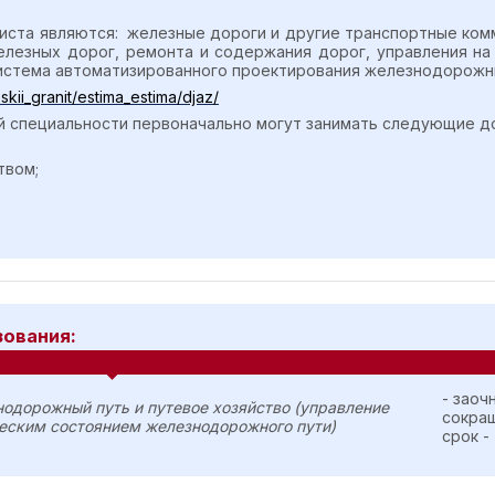
иста являются: железные дороги и другие транспортные ком
елезных дорог, ремонта и содержания дорог, управления н
 система автоматизированного проектирования железнодорожн
kii_granit/estima_estima/djaz/
й специальности первоначально могут занимать следующие д
твом;
зования:
- заоч
одорожный путь и путевое хозяйство (управление
сокра
еским состоянием железнодорожного пути)
срок -