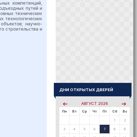
ьных компетенций,
подъездных путей и
новных технических
ых технологических
объектов; научно-
го строительства и
ДНИ ОТКРЫТЫХ ДВЕРЕЙ
АВГУСТ
2026
Пн
Вт
Ср
Чт
Пт
Сб
Вс
1
2
3
4
5
6
7
8
9