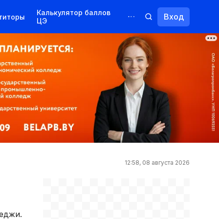
Калькулятор баллов
Вход
титоры
ЦЭ
Обучение для иностранцев
Курсы
Переподготовка
12:58, 08 августа 2026
леджи.