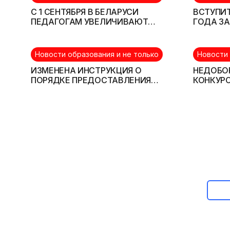
С 1 СЕНТЯБРЯ В БЕЛАРУСИ
ВСТУПИТ
ПЕДАГОГАМ УВЕЛИЧИВАЮТ
ГОДА З
ТАРИФНЫЕ СТАВКИ И ЗАРПЛАТУ
СЕРЬЕЗ
СТУДЕН
Новости образования и не только
Новости 
ИЗМЕНЕНА ИНСТРУКЦИЯ О
НЕДОБОР
ПОРЯДКЕ ПРЕДОСТАВЛЕНИЯ
КОНКУР
КРЕДИТА НА ОБУЧЕНИЕ
СПЕЦИА