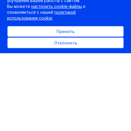
улучшения вашей работы с сайтом.
Вы можете
настроить cookie-файлы
и
ознакомиться с нашей
политикой
использования cookie
.
Принять
Отклонить
6 октября белорусские педагоги отметили свой
профессиональный праздник. А накануне Дня
учителя в редакции газеты «Звязда» прошла
«прямая линия» с министром образования.