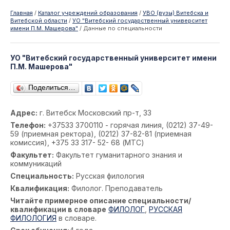
Главная
/
Каталог учреждений образования
/
УВО (вузы) Витебска и
Витебской области
/
УО "Витебский государственный университет
имени П.М. Машерова"
/
Данные по специальности
УО "Витебский государственный университет имени
П.М. Машерова"
Поделиться…
Адрес:
г. Витебск Московский пр-т, 33
Телефон:
+37533 3700110 - горячая линия, (0212) 37-49-
59 (приемная ректора), (0212) 37-82-81 (приемная
комиссия), +375 33 317- 52- 68 (МТС)
Факультет:
Факультет гуманитарного знания и
коммуникаций
Специальность:
Русская филология
Квалификация:
Филолог. Преподаватель
Читайте примерное описание специальности/
квалификации в словаре
ФИЛОЛОГ
,
РУССКАЯ
ФИЛОЛОГИЯ
в словаре.