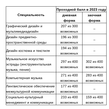
Проходной балл в 2023 году
Специальность
дневная
заочная
форма
форма
Графический дизайн и
207 из 300
–
мультимедиадизайн
возможных
Дизайн предметно-
196 из 300
–
пространственной среды
возможных
194 из 300
Дизайн костюма и текстиля
–
возможных
Музыкальное искусство
297 из 400
302 из 400
эстрады (инструментальная
возможных
возможных
музыка, пение)
271 из 400
283 из 400
Компьютерная музыка
возможных
возможных
Лингвистическое обеспечение
177 из 400
–
межкультурной коммуникации
возможных
Социально-культурный
233 из 400
159 из 400
менеджмент и коммуникации
возможных
возможных