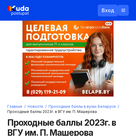
Вход
Назад
Логин
Пароль
Ваш email
Забыли пароль?
Главная
/
Новости
/
Проходные баллы в вузах Беларуси
/
Войти
Проходные баллы 2023г. в ВГУ им. П. Машерова
Прислать пароль
Проходные баллы 2023г. в
Регистрация
ВГУ им. П. Машерова