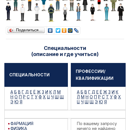
Поделиться…
Специальности
(описание и где учиться)
ПРОФЕССИИ/
СПЕЦИАЛЬНОСТИ
КВАЛИФИКАЦИИ
А
Б
В
Г
Д
Е
Ё
Ж
З
И
К
Л
М
А
Б
В
Г
Д
Е
Ё
Ж
З
И
К
Н
О
П
Р
С
Т
У
Ф
Х
Ц
Ч
Ш
Щ
Л
М
Н
О
П
Р
С
Т
У
Ф
Х
Э
Ю
Я
Ц
Ч
Ш
Щ
Э
Ю
Я
ФАРМАЦИЯ
По вашему запросу
ФИЗИКА
ничего не найдено