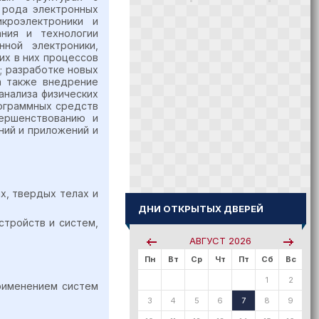
 рода электронных
кроэлектроники и
ания и технологии
ной электроники,
их в них процессов
; разработке новых
а также внедрение
анализа физических
рограммных средств
вершенствованию и
ний и приложений и
х, твердых телах и
ДНИ ОТКРЫТЫХ ДВЕРЕЙ
стройств и систем,
АВГУСТ
2026
Пн
Вт
Ср
Чт
Пт
Сб
Вс
1
2
применением систем
3
4
5
6
7
8
9