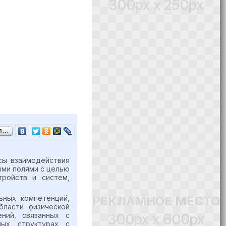
300px x 250px
ся…
сы взаимодействия
ыми полями с целью
тройств и систем,
РЕКЛАМНОЕ МЕСТО
ьных компетенций,
ласти физической
300px x 600px
ний, связанных с
ных структурах с