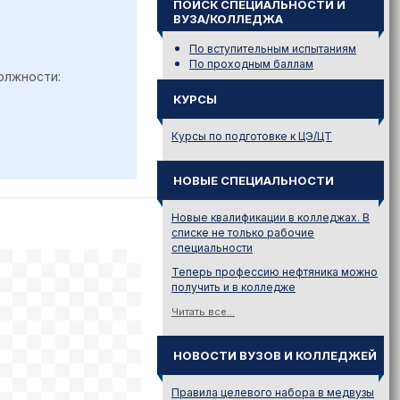
ПОИСК СПЕЦИАЛЬНОСТИ И
ВУЗА/КОЛЛЕДЖА
По вступительным испытаниям
По проходным баллам
олжности:
КУРСЫ
Курсы по подготовке к ЦЭ/ЦТ
НОВЫЕ СПЕЦИАЛЬНОСТИ
Новые квалификации в колледжах. В
списке не только рабочие
специальности
Теперь профессию нефтяника можно
получить и в колледже
Читать все...
НОВОСТИ ВУЗОВ И КОЛЛЕДЖЕЙ
Правила целевого набора в медвузы