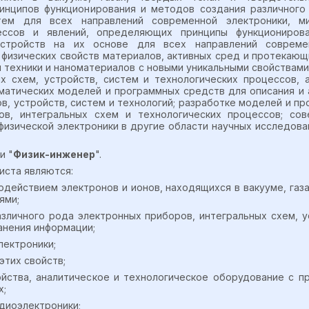
ринципов функционирования и методов создания различного
тем для всех направлений современной электроники, ми
цессов и явлений, определяющих принципы функциониров
стройств на их основе для всех направлений современ
 физических свойств материалов, активных сред и протекающ
 техники и наноматериалов с новыми уникальными свойствами
х схем, устройств, систем и технологических процессов, 
матических моделей и программных средств для описания и 
в, устройств, систем и технологий; разработке моделей и п
ов, интегральных схем и технологических процессов; со
изической электроники в другие области научных исследова
и "
Физик-инженер
".
иста являются:
модействием электронов и ионов, находящихся в вакууме, газа
ями;
зличного рода электронных приборов, интегральных схем, у
анения информации;
лектроники;
этих свойств;
ойства, аналитическое и технологическое оборудование с 
х;
адиоэлектроники;