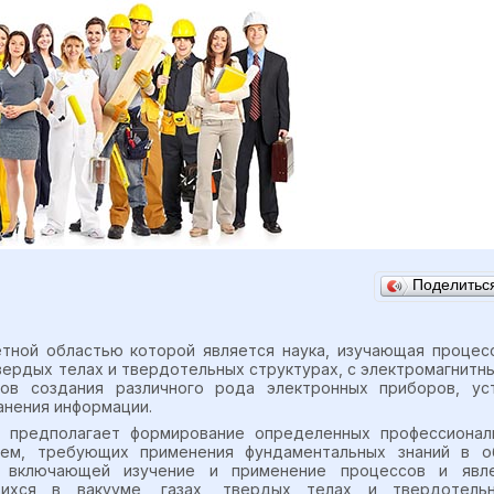
Поделить
тной областью которой является наука, изучающая процес
 твердых телах и твердотельных структурах, с электромагнитн
ов создания различного рода электронных приборов, ус
анения информации.
и предполагает формирование определенных профессионал
м, требующих применения фундаментальных знаний в об
, включающей изучение и применение процессов и явле
щихся в вакууме, газах, твердых телах и твердотель