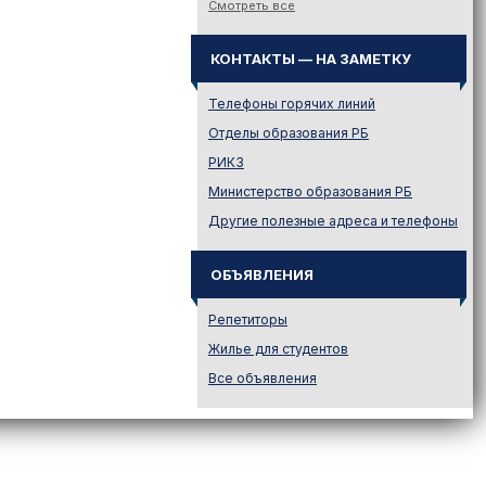
Смотреть все
Законодательство
Иностранному абитуриенту
КОНТАКТЫ — НА ЗАМЕТКУ
Куда поступать на твою
специальность?
Телефоны горячих линий
Куда поступать? — Это надо
Отделы образования РБ
знать!
РИКЗ
Новости образования и не
Министерство образования РБ
только
Другие полезные адреса и телефоны
Подготовительные курсы
Подготовка к ЦЭ и ЦТ.
Репетиторы
ОБЪЯВЛЕНИЯ
Поступление в вузы
Репетиторы
Поступление в колледжи
Жилье для студентов
Профориентация
Все объявления
Проходные баллы в вузах
Беларуси
Распределение
Репетиционное
тестирование (РТ)