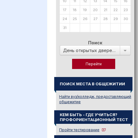
10
11
12
13
14
15
16
17
18
19
20
21
22
23
24
25
26
27
28
29
30
31
Поиск
День открытых дверей в:
ПОИСК МЕСТА В ОБЩЕЖИТИИ
Найти вуз/колледж, предоставляющий
общежитие
КЕМ БЫТЬ - ГДЕ УЧИТЬСЯ?
ПРОФОРИЕНТАЦИОННЫЙ ТЕСТ
Пройти тестирование