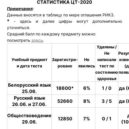
СТАТИСТИКА ЦТ-2020
Примечания
:
Данные вносятся в таблицу по мере оглашения РИКЗ.
*
- здесь и далее цифры могут дополнительно
уточняться.
Средний балл по каждому предмету можно
посмотреть
здесь
.
Удалены /
Не
Резу
Учебный предмет
Зарегистри-
Не
написали
изве
и дата теста
ровано
явились
тест по
(д
состоянию
появ
здоровья
Белорусский язык
18600*
6%
1 / 0
да (
25.06.
Русский язык
52660
8%
3 / 5
да (
26.06. и 27.06.
Обществоведение
12850
7%
0 / 1
29.06.
(10