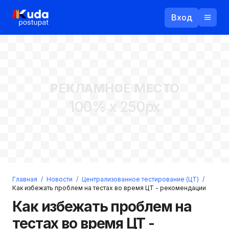
Вход
Назад
РЕКЛАМНОЕ МЕСТО
Логин
100% x 250px
Пароль
Ваш email
Забыли пароль?
Главная
/
Новости
/
Централизованное тестирование (ЦТ)
/
Войти
Как избежать проблем на тестах во время ЦТ - рекомендации
Прислать пароль
Как избежать проблем на
Регистрация
тестах во время ЦТ -