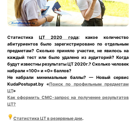
Статистика
ЦТ 2020 года
: какое количество
абитуриентов было зарегистрировано по отдельным
предметам? Сколько приняло участие, не явилось на
каждый тест или было удалено из аудиторий? Когда
будут известны результаты ЦТ 2020г.? Сколько человек
набрали «100» и «0» баллов?
Не набрали минимальные баллы? — Новый сервис
KudaPostupat.by
«
Поиск по профильным предметам
ЦТ
»
Как оформить СМС-запрос на получение результатов
ЦТ?
Статистика ЦТ в резервные дни
.