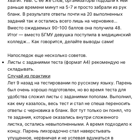
хватит. Увы. С ее же слов, организаторы подошли к ней
раньше времени минут на 5-7 и просто забрали из рук
бланк. В результате ответы почти на 20 выполненных
заданий так и остались всего лишь на черновике…
Вместо ожидаемых 90-100 баллов она получила 48.
Итог — вместо БГМУ девушка поступила в медицинский
колледж… Как говорится, делайте выводы сами!
Напоследок еще несколько советов.
Листы с заданиями теста (формат А4) рекомендую не
складывать.
Случай из практики
Лет 9 назад на тестировании по русскому языку. Парень
был очень хорошо подготовлен, но во время теста для
удобства сложил листы с заданиями пополам. Выполнил,
как ему казалось, весь тест и стал не спеша переносить
ответы с черновика в бланк. Вот тут только он понял, что
те задания, которые оказались внутри сложенного
листка, остались невыполненными. А время подходило к
концу. Парень лихорадочно стал наверстывать
упущенное, нервничая и не успевая вдуматься в