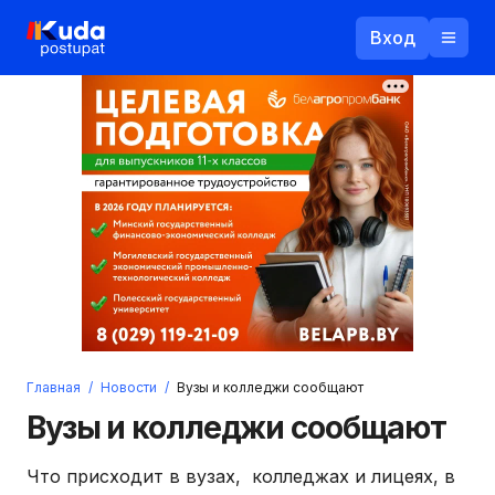
Вход
Назад
Логин
Пароль
Ваш email
Забыли пароль?
Главная
/
Новости
/
Вузы и колледжи сообщают
Войти
Вузы и колледжи сообщают
Прислать пароль
Регистрация
Что присходит в вузах, колледжах и лицеях, в