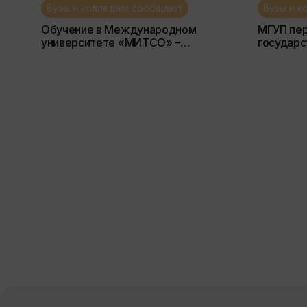
Вузы и колледжи сообщают
Вузы и 
Обучение в Международном
МГУП пер
университете «МИТСО» –
государс
эффективное решение для вашего
пищевых 
будущего
БГУТ