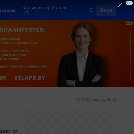
Калькулятор баллов
Вход
титоры
ЦЭ
Обучение для иностранцев
Курсы
Переподготовка
23:17, 06 августа 2026
ываются