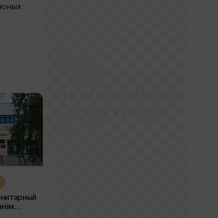
 юных
РЕКЛАМНОЕ МЕСТО
300px x 600px
т
анитарный
тов