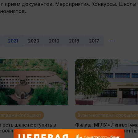
ат прием документов. Мероприятия. Конкурсы. Школы
ономистов.
2021
2020
2019
2018
2017
колледжи сообщают
Вузы и колледжи сообщаю
е есть шанс поступить в
Филиал МГЛУ «Лингвогум
твенный вуз — РГСУ! По ЦТ
колледж» продолжает приём
ренним экзаменам
документов от абитуриен