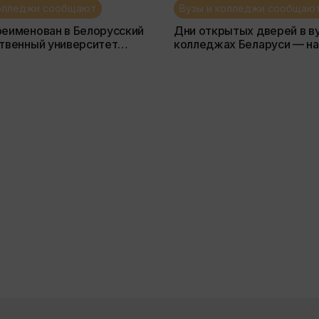
колледжи сообщают
Вузы и колледжи сообщаю
еименован в Белорусский
Дни открытых дверей в ву
твенный университет
колледжах Беларуси — на
и химических технологий —
каникулах 2021г.