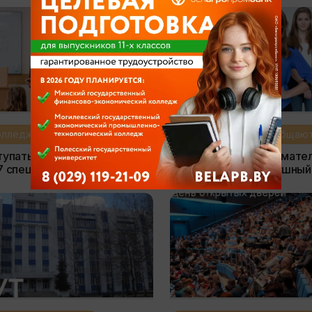
колледжи сообщают
Вузы и колледжи сообщаю
упать в Беларуси, если не в
Институт предпринимате
7 специальностей будущего
деятельности – успешный
твоей карьеры!