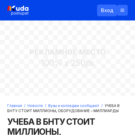
Вход
Назад
РЕКЛАМНОЕ МЕСТО
Логин
100% x 250px
Пароль
Ваш email
Забыли пароль?
Главная
/
Новости
/
Вузы и колледжи сообщают
/
УЧЕБА В
Войти
БНТУ СТОИТ МИЛЛИОНЫ, ОБОРУДОВАНИЕ – МИЛЛИАРДЫ
Прислать пароль
УЧЕБА В БНТУ СТОИТ
Регистрация
МИЛЛИОНЫ,