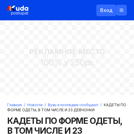
Вход
Назад
РЕКЛАМНОЕ МЕСТО
Логин
100% x 250px
Пароль
Ваш email
Забыли пароль?
Главная
/
Новости
/
Вузы и колледжи сообщают
/
КАДЕТЫ ПО
Войти
ФОРМЕ ОДЕТЫ, В ТОМ ЧИСЛЕ И 23 ДЕВЧОНКИ
Прислать пароль
КАДЕТЫ ПО ФОРМЕ ОДЕТЫ,
Регистрация
В ТОМ ЧИСЛЕ И 23