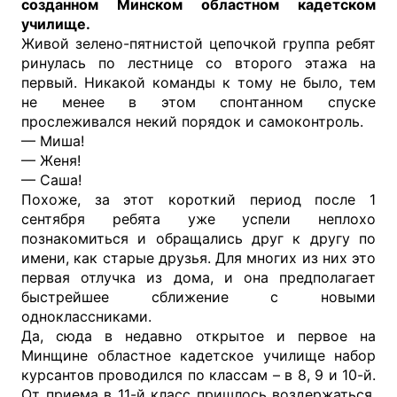
созданном Минском областном кадетском
училище.
Живой зелено-пятнистой цепочкой группа ребят
ринулась по лестнице со второго этажа на
первый. Никакой команды к тому не было, тем
не менее в этом спонтанном спуске
прослеживался некий порядок и самоконтроль.
— Миша!
— Женя!
— Саша!
Похоже, за этот короткий период после 1
сентября ребята уже успели неплохо
познакомиться и обращались друг к другу по
имени, как старые друзья. Для многих из них это
первая отлучка из дома, и она предполагает
быстрейшее сближение с новыми
одноклассниками.
Да, сюда в недавно открытое и первое на
Минщине областное кадетское училище набор
курсантов проводился по классам – в 8, 9 и 10-й.
От приема в 11-й класс пришлось воздержаться,