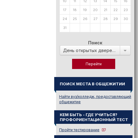
10
11
12
13
14
15
16
17
18
19
20
21
22
23
24
25
26
27
28
29
30
31
Поиск
День открытых дверей в:
ПОИСК МЕСТА В ОБЩЕЖИТИИ
Найти вуз/колледж, предоставляющий
общежитие
КЕМ БЫТЬ - ГДЕ УЧИТЬСЯ?
ПРОФОРИЕНТАЦИОННЫЙ ТЕСТ
Пройти тестирование