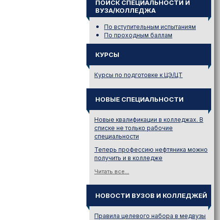
ПОИСК СПЕЦИАЛЬНОСТИ И
ВУЗА/КОЛЛЕДЖА
По вступительным испытаниям
По проходным баллам
КУРСЫ
Курсы по подготовке к ЦЭ/ЦТ
НОВЫЕ СПЕЦИАЛЬНОСТИ
Новые квалификации в колледжах. В
списке не только рабочие
специальности
Теперь профессию нефтяника можно
получить и в колледже
Читать все...
НОВОСТИ ВУЗОВ И КОЛЛЕДЖЕЙ
Правила целевого набора в медвузы