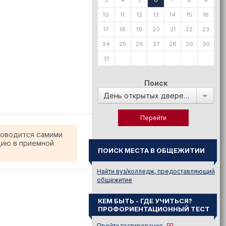
3
4
5
6
7
8
9
10
11
12
13
14
15
16
17
18
19
20
21
22
23
24
25
26
27
28
29
30
31
Поиск
День открытых дверей в:
роводится самими
цию в приемной
ПОИСК МЕСТА В ОБЩЕЖИТИИ
Найти вуз/колледж, предоставляющий
общежитие
КЕМ БЫТЬ - ГДЕ УЧИТЬСЯ?
ПРОФОРИЕНТАЦИОННЫЙ ТЕСТ
Пройти тестирование