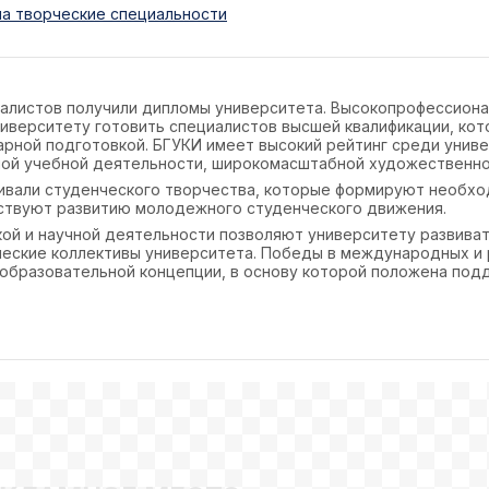
на творческие специальности
иалистов получили дипломы университета. Высокопрофессион
иверситету готовить специалистов высшей квалификации, ко
арной подготовкой. БГУКИ имеет высокий рейтинг среди унив
ной учебной деятельности, широкомасштабной художественно
ивали студенческого творчества, которые формируют необхо
бствуют развитию молодежного студенческого движения.
кой и научной деятельности позволяют университету развив
ческие коллективы университета. Победы в международных и
образовательной концепции, в основу которой положена под