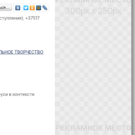
ься…
300px x 250px
ступления); +З7517
ЛЬНОЕ ТВОРЧЕСТВО
уси в контексте
РЕКЛАМНОЕ МЕСТО