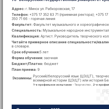
Адрес:
г. Минск ул. Рабкоровская, 17
Телефон:
+375 17 352 83 71 (приемная ректора); +375 
З50 71 66 - горячая линия
Факультет:
Факультет музыкального и хореографическ
Специальность:
Музыкальное народное инструментал
Квалификация:
Артист. Руководитель творческого кол
Читайте примерное описание специальности/квали
в словаре.
Срок обучения:
5 лет
Форма обучения:
заочная
Бюджет/Платно:
бюджет
План приема:
9
Русский/белорусский язык (ЦЭ/ЦТ), творче
Экзамены:
всемирной истории (ЦЭ/ЦТ) или история Бел
1-е профильное испытание
- Творчество ;
2-е профи
Р