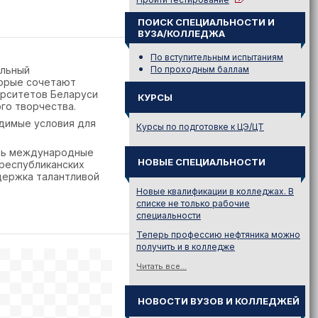
ПОИСК СПЕЦИАЛЬНОСТИ И
ВУЗА/КОЛЛЕДЖА
По вступительным испытаниям
альный
По проходным баллам
торые сочетают
ерситетов Беларуси
КУРСЫ
го творчества.
димые условия для
Курсы по подготовке к ЦЭ/ЦТ
ать международные
НОВЫЕ СПЕЦИАЛЬНОСТИ
 республиканских
держка талантливой
Новые квалификации в колледжах. В
списке не только рабочие
специальности
Теперь профессию нефтяника можно
получить и в колледже
Читать все...
НОВОСТИ ВУЗОВ И КОЛЛЕДЖЕЙ