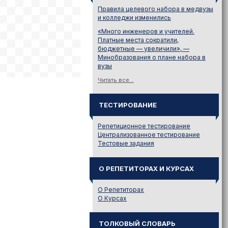
Правила целевого набора в медвузы
и колледжи изменились
«Много инженеров и учителей.
Платные места сократили,
бюджетные — увеличили», —
Минобразования о плане набора в
вузы
Читать все...
ТЕСТИРОВАНИЕ
Репетиционное тестирование
Централизованное тестирование
Тестовые задания
О РЕПЕТИТОРАХ И КУРСАХ
О Репетиторах
О Курсах
ТОЛКОВЫЙ СЛОВАРЬ