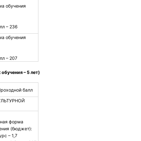
ма обучения
лл – 236
ма обучения
лл – 207
обучения – 5 лет)
Проходной балл
УЛЬТУРНОЙ
ная форма
ения (бюджет):
рс – 1,7