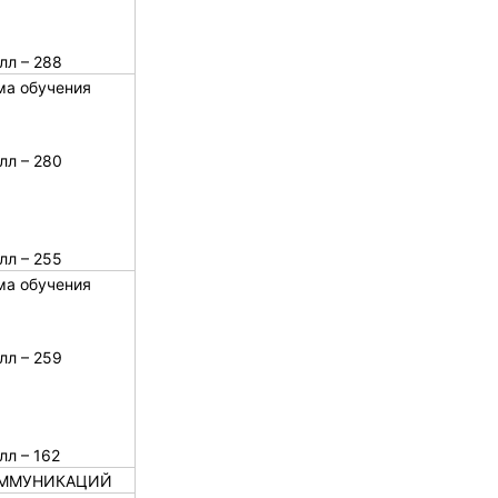
лл – 288
ма обучения
лл – 280
лл – 255
ма обучения
лл – 259
лл – 162
ОММУНИКАЦИЙ