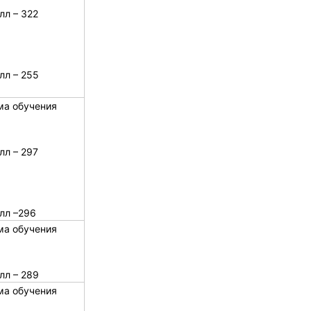
лл – 322
лл – 255
ма обучения
лл – 297
лл –296
ма обучения
лл – 289
ма обучения