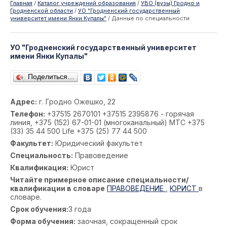
Главная
/
Каталог учреждений образования
/
УВО (вузы) Гродно и
Гродненской области
/
УО "Гродненский государственный
университет имени Янки Купалы"
/
Данные по специальности
УО "Гродненский государственный университет
имени Янки Купалы"
Поделиться…
Адрес:
г. Гродно Ожешко, 22
Телефон:
+37515 2670101 +37515 2395876 - горячая
линия, +375 (152) 67-01-01 (многоканальный) МТС +375
(33) 35 44 500 Life +375 (25) 77 44 500
Факультет:
Юридический факультет
Специальность:
Правоведение
Квалификация:
Юрист
Читайте примерное описание специальности/
квалификации в словаре
ПРАВОВЕДЕНИЕ
,
ЮРИСТ
в
словаре.
Срок обучения:
3 года
Форма обучения:
заочная, сокращенный срок