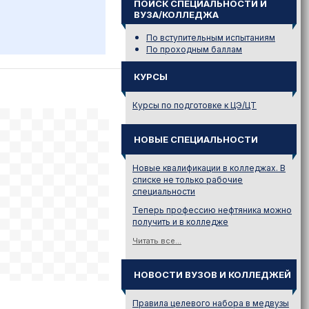
ПОИСК СПЕЦИАЛЬНОСТИ И
ВУЗА/КОЛЛЕДЖА
По вступительным испытаниям
По проходным баллам
КУРСЫ
Курсы по подготовке к ЦЭ/ЦТ
НОВЫЕ СПЕЦИАЛЬНОСТИ
Новые квалификации в колледжах. В
списке не только рабочие
специальности
Теперь профессию нефтяника можно
получить и в колледже
Читать все...
НОВОСТИ ВУЗОВ И КОЛЛЕДЖЕЙ
Правила целевого набора в медвузы