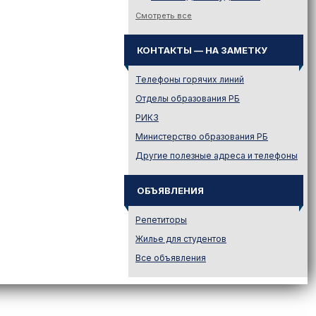
Законодательство
Смотреть все
Иностранному абитуриенту
КОНТАКТЫ — НА ЗАМЕТКУ
Куда поступать на твою
специальность?
Телефоны горячих линий
Куда поступать? — Это надо
знать!
Отделы образования РБ
Новости образования и не
РИКЗ
только
Министерство образования РБ
Подготовительные курсы
Другие полезные адреса и телефоны
Подготовка к ЦЭ и ЦТ.
Репетиторы
ОБЪЯВЛЕНИЯ
Поступление в вузы
Поступление в колледжи
Репетиторы
Профориентация
Жилье для студентов
Проходные баллы в вузах
Все объявления
Беларуси
Распределение
Репетиционное
тестирование (РТ)