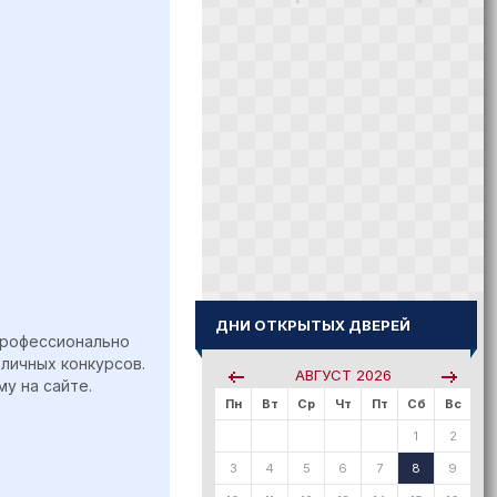
ДНИ ОТКРЫТЫХ ДВЕРЕЙ
 профессионально
личных конкурсов.
АВГУСТ
2026
у на сайте.
Пн
Вт
Ср
Чт
Пт
Сб
Вс
1
2
3
4
5
6
7
8
9