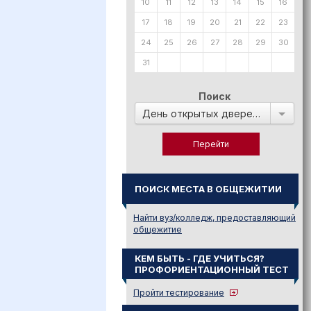
10
11
12
13
14
15
16
17
18
19
20
21
22
23
24
25
26
27
28
29
30
31
Поиск
День открытых дверей в:
ПОИСК МЕСТА В ОБЩЕЖИТИИ
Найти вуз/колледж, предоставляющий
общежитие
КЕМ БЫТЬ - ГДЕ УЧИТЬСЯ?
ПРОФОРИЕНТАЦИОННЫЙ ТЕСТ
Пройти тестирование