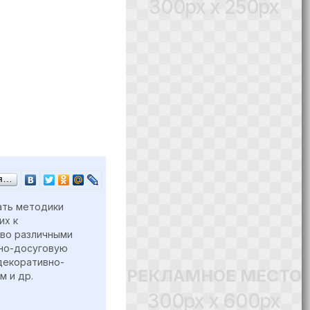
300px x 250px
ся…
ать методики
их к
во различными
ьно-досуговую
декоративно-
РЕКЛАМНОЕ МЕСТО
м и др.
300px x 600px