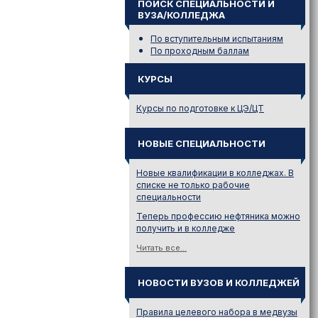
ПОИСК СПЕЦИАЛЬНОСТИ И
ВУЗА/КОЛЛЕДЖА
По вступительным испытаниям
По проходным баллам
КУРСЫ
Курсы по подготовке к ЦЭ/ЦТ
НОВЫЕ СПЕЦИАЛЬНОСТИ
Новые квалификации в колледжах. В
списке не только рабочие
специальности
Теперь профессию нефтяника можно
получить и в колледже
Читать все...
НОВОСТИ ВУЗОВ И КОЛЛЕДЖЕЙ
Правила целевого набора в медвузы