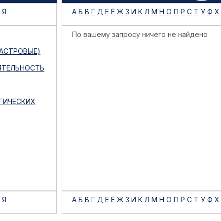
Я
А
Б
В
Г
Д
Е
Ё
Ж
З
И
К
Л
М
Н
О
П
Р
С
Т
У
Ф
Х
По вашему запросу ничего не найдено
АСТРОВЫЕ)
ЯТЕЛЬНОСТЬ
ГИЧЕСКИХ
Я
А
Б
В
Г
Д
Е
Ё
Ж
З
И
К
Л
М
Н
О
П
Р
С
Т
У
Ф
Х