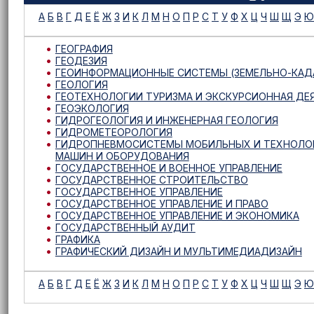
А
Б
В
Г
Д
Е
Ё
Ж
З
И
К
Л
М
Н
О
П
Р
С
Т
У
Ф
Х
Ц
Ч
Ш
Щ
Э
Ю
ГЕОГРАФИЯ
ГЕОДЕЗИЯ
ГЕОИНФОРМАЦИОННЫЕ СИСТЕМЫ (ЗЕМЕЛЬНО-КАД
ГЕОЛОГИЯ
ГЕОТЕХНОЛОГИИ ТУРИЗМА И ЭКСКУРСИОННАЯ ДЕ
ГЕОЭКОЛОГИЯ
ГИДРОГЕОЛОГИЯ И ИНЖЕНЕРНАЯ ГЕОЛОГИЯ
ГИДРОМЕТЕОРОЛОГИЯ
ГИДРОПНЕВМОСИСТЕМЫ МОБИЛЬНЫХ И ТЕХНОЛО
МАШИН И ОБОРУДОВАНИЯ
ГОСУДАРСТВЕННОЕ И ВОЕННОЕ УПРАВЛЕНИЕ
ГОСУДАРСТВЕННОЕ СТРОИТЕЛЬСТВО
ГОСУДАРСТВЕННОЕ УПРАВЛЕНИЕ
ГОСУДАРСТВЕННОЕ УПРАВЛЕНИЕ И ПРАВО
ГОСУДАРСТВЕННОЕ УПРАВЛЕНИЕ И ЭКОНОМИКА
ГОСУДАРСТВЕННЫЙ АУДИТ
ГРАФИКА
ГРАФИЧЕСКИЙ ДИЗАЙН И МУЛЬТИМЕДИАДИЗАЙН
А
Б
В
Г
Д
Е
Ё
Ж
З
И
К
Л
М
Н
О
П
Р
С
Т
У
Ф
Х
Ц
Ч
Ш
Щ
Э
Ю