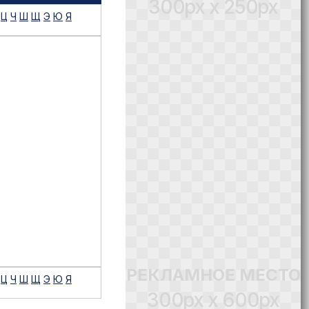
300px x 250px
Ц
Ч
Ш
Щ
Э
Ю
Я
РЕКЛАМНОЕ МЕСТО
Ц
Ч
Ш
Щ
Э
Ю
Я
300px x 600px