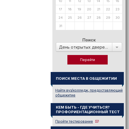
10
11
12
13
14
15
16
17
18
19
20
21
22
23
24
25
26
27
28
29
30
31
Поиск
День открытых дверей в:
ПОИСК МЕСТА В ОБЩЕЖИТИИ
Найти вуз/колледж, предоставляющий
общежитие
КЕМ БЫТЬ - ГДЕ УЧИТЬСЯ?
ПРОФОРИЕНТАЦИОННЫЙ ТЕСТ
Пройти тестирование