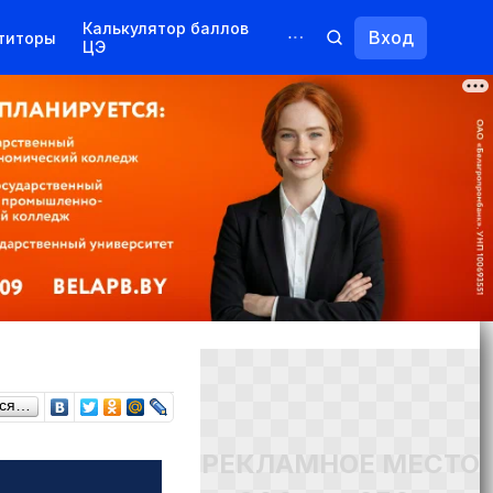
Калькулятор баллов
Вход
титоры
ЦЭ
Обучение для иностранцев
Курсы
Переподготовка
ься…
РЕКЛАМНОЕ МЕСТО