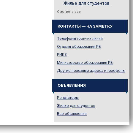
Жилье для студентов
Законодательство
Смотреть все
Иностранному абитуриенту
КОНТАКТЫ — НА ЗАМЕТКУ
Куда поступать на твою
специальность?
Телефоны горячих линий
Куда поступать? — Это надо
знать!
Отделы образования РБ
Новости образования и не
РИКЗ
только
Министерство образования РБ
Подготовительные курсы
Другие полезные адреса и телефоны
Подготовка к ЦЭ и ЦТ.
Репетиторы
ОБЪЯВЛЕНИЯ
Поступление в вузы
Поступление в колледжи
Репетиторы
Профориентация
Жилье для студентов
Проходные баллы в вузах
Все объявления
Беларуси
Распределение
Репетиционное